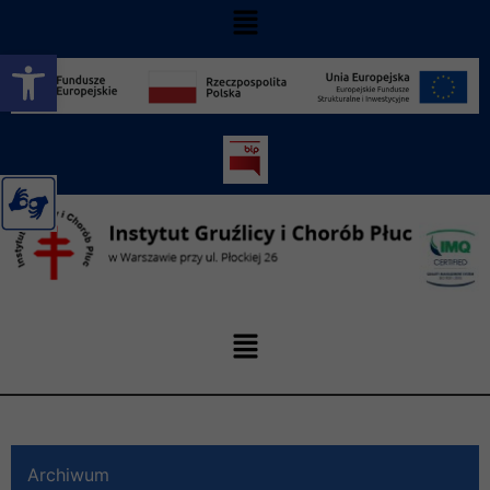
Otwórz pasek narzędzi
Archiwum