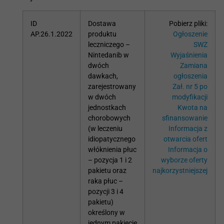
ID
Dostawa
Pobierz pliki:
AP.26.1.2022
produktu
Ogłoszenie
leczniczego –
SWZ
Nintedanib w
Wyjaśnienia
dwóch
Zamiana
dawkach,
ogłoszenia
zarejestrowany
Zał. nr 5 po
w dwóch
modyfikacji
jednostkach
Kwota na
chorobowych
sfinansowanie
(w leczeniu
Informacja z
idiopatycznego
otwarcia ofert
włóknienia płuc
Informacja o
– pozycja 1 i 2
wyborze oferty
pakietu oraz
najkorzystniejszej
raka płuc –
pozycji 3 i 4
pakietu)
określony w
jednym pakiecie