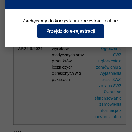
wyborze oferty
najkorzystniejszej
Zachęcamy do korzystania z rejestracji online.
Luty
Przejdź do e-rejestracji
ID
Dostawa
Pobierz pliki:
AP.26.3.2021
wyrobów
Ogłoszenie
medycznych oraz
SWZ
produktów
Ogłoszenie o
leczniczych
zamówieniu 2
określonych w 3
Wyjaśnienia
pakietach
treści SWZ,
zmiana SWZ
Kwota na
sfinansowanie
zamówienia
Informacja z
otwarcia ofert