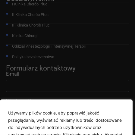
I Klinika Chorób Płuc
II Klinika Chorób Płuc
III Klinika Chorób Płuc
Klinika Chirurgii
Oddział Anestezjologii i Intensywnej Terapii
Polityka bezpieczenstwa
Formularz kontaktowy
E-mail
Wiadomość
Używamy plików cookie, aby poprawić jakość
przeglądania, wyświetlać reklamy lub treści dostosowane
do indywidualnych potrzeb użytkowników oraz
analizować ruch na stronie. Kliknięcie przycisku „Akceptuj