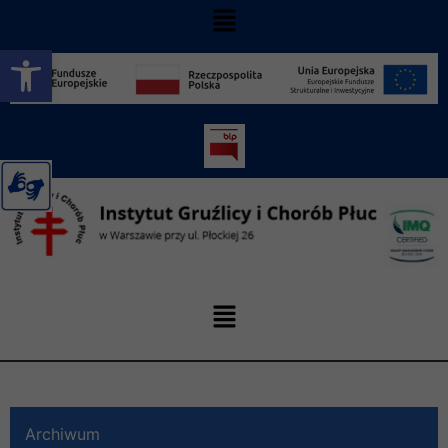
Otwórz pasek narzędzi
Archiwum