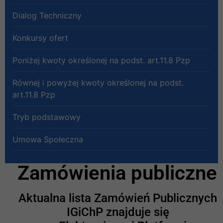
Dialog Techniczny
Konkursy ofert
Poniżej kwoty określonej na podst. art.11.8 Pzp
Równej i powyżej kwoty określonej na podst.
art.11.8 Pzp
Tryb podstawowy
Umowa Społeczna
Zamówienia publiczne
Aktualna lista Zamówień Publicznych
IGiChP znajduje się