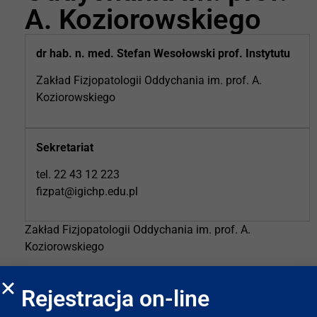
A. Koziorowskiego
dr hab. n. med. Stefan Wesołowski prof. Instytutu
Zakład Fizjopatologii Oddychania im. prof. A.
Koziorowskiego
Sekretariat
tel. 22 43 12 223
fizpat@igichp.edu.pl
Zakład Fizjopatologii Oddychania im. prof. A.
Koziorowskiego
Zakład współpracuje z Poradnią Pulmonologiczną
Przychodni Przyklinicznej Instytutu.
Rejestracja on-line
W Zakładzie wykonujemy badania czynnościowe układu