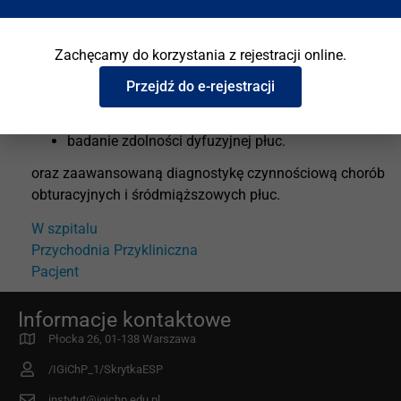
oddechowego w pełnym zakresie:
spirometrię z testami odwracalności,
Zachęcamy do korzystania z rejestracji online.
pletyzmografię całego ciała,
Przejdź do e-rejestracji
badanie podatności układu oddechowego,
badanie zdolności dyfuzyjnej płuc.
oraz zaawansowaną diagnostykę czynnościową chorób
obturacyjnych i śródmiąższowych płuc.
W szpitalu
Przychodnia Przykliniczna
Pacjent
Informacje kontaktowe
Płocka 26, 01-138 Warszawa
/IGiChP_1/SkrytkaESP
instytut@igichp.edu.pl