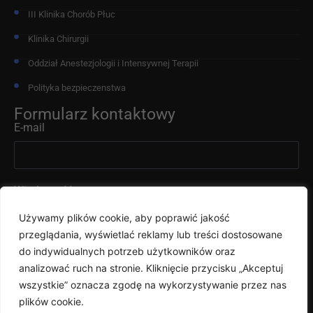
III Klinika Chorób Płuc
Klinika Chirurgii
Oddział Anestezjologii i Intensywnej Terapii
Polityka bezpieczenstwa
Formularz kontaktowy
E-mail
Wiadomość
Używamy plików cookie, aby poprawić jakość
przeglądania, wyświetlać reklamy lub treści dostosowane
do indywidualnych potrzeb użytkowników oraz
analizować ruch na stronie. Kliknięcie przycisku „Akceptuj
wszystkie” oznacza zgodę na wykorzystywanie przez nas
Wyślij
plików cookie.