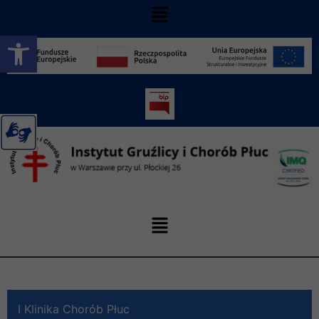
Otwórz pasek narzędzi
I Klinika Chorób Płuc