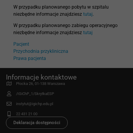
W przypadku planowanego pobytu w szpitalu
niezbędne informacje znajdziesz
tutaj
.
W przypadku planowanego zabiegu operacyjnego
niezbędne informacje znajdziesz
tutaj
Pacjent
Przychodnia przykliniczna
Prawa pacjenta
Informacje kontaktowe
Płocka 26, 01-138 Warszawa
/IGiChP_1/SkrytkaESP
instytut@igichp.edu.pl
22 431 21 00
Deklaracja dostępności