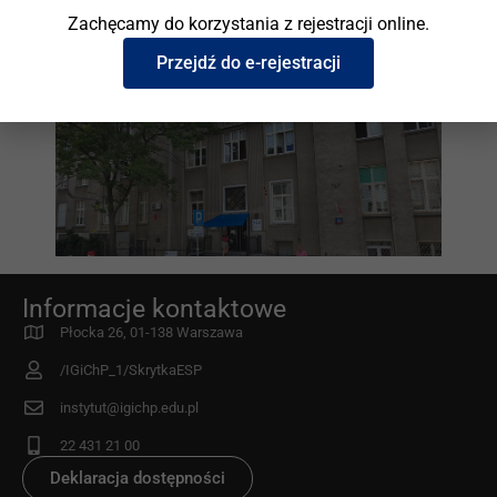
Zachęcamy do korzystania z rejestracji online.
Przejdź do e-rejestracji
Informacje kontaktowe
Płocka 26, 01-138 Warszawa
/IGiChP_1/SkrytkaESP
instytut@igichp.edu.pl
22 431 21 00
Deklaracja dostępności