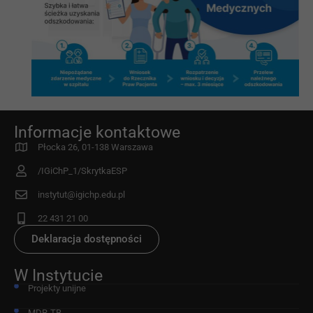
Informacje kontaktowe
Płocka 26, 01-138 Warszawa
/IGiChP_1/SkrytkaESP
instytut@igichp.edu.pl
22 431 21 00
Deklaracja dostępności
W Instytucie
Projekty unijne
MDR-TB