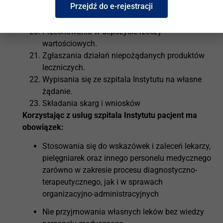
Przejdź do e-rejestracji
korespondencyjnego z osobami z zewnątrz.
Opieki duszpasterskiej.
Przechowania w depozycie rzeczy
wartościowych.
Zgłaszania działań niepożądanych produktów
leczniczych.
Wypisania się ze szpitala Instytutu na własne
żądanie.
Składania skarg i wniosków
Korzystając z usług szpitala Instytutu pacjent ma
obowiązek:
Stosowania się do wskazówek i zaleceń lekarzy,
pielęgniarek oraz innego personelu medycznego
zarówno w zakresie procesu diagnostyczno-
terapeutycznego, jak i w sprawach
organizacyjno-administracyjnych
Nie przyjmowania własnych leków bez wiedzy