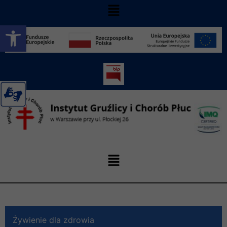
Otwórz pasek narzędzi
Żywienie dla zdrowia