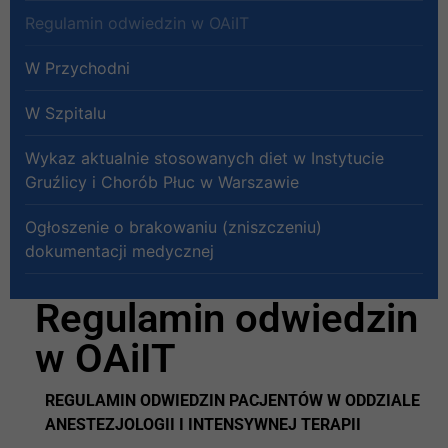
Regulamin odwiedzin w OAiIT
W Przychodni
W Szpitalu
Wykaz aktualnie stosowanych diet w Instytucie
Gruźlicy i Chorób Płuc w Warszawie
Ogłoszenie o brakowaniu (zniszczeniu)
dokumentacji medycznej
Regulamin odwiedzin
w OAiIT
REGULAMIN ODWIEDZIN PACJENTÓW
W ODDZIALE
ANESTEZJOLOGII I INTENSYWNEJ TERAPII