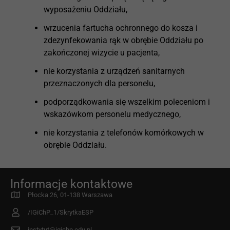
wyposażeniu Oddziału,
wrzucenia fartucha ochronnego do kosza i
zdezynfekowania rąk w obrębie Oddziału po
zakończonej wizycie u pacjenta,
nie korzystania z urządzeń sanitarnych
przeznaczonych dla personelu,
podporządkowania się wszelkim poleceniom i
wskazówkom personelu medycznego,
nie korzystania z telefonów komórkowych w
obrębie Oddziału.
Informacje kontaktowe
Płocka 26, 01-138 Warszawa
/IGiChP_1/SkrytkaESP
instytut@igichp.edu.pl