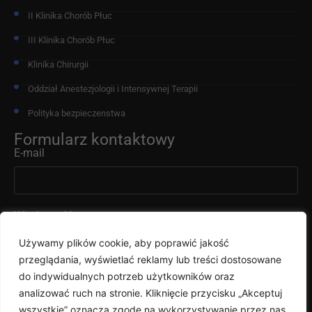
II Klinika Chorób Płuc
III Klinika Chorób Płuc
Klinika Chirurgii
Oddział Anestezjologii i Intensywnej Terapii
Polityka bezpieczenstwa
Formularz kontaktowy
E-mail
Wiadomość
Używamy plików cookie, aby poprawić jakość
przeglądania, wyświetlać reklamy lub treści dostosowane
do indywidualnych potrzeb użytkowników oraz
analizować ruch na stronie. Kliknięcie przycisku „Akceptuj
wszystkie” oznacza zgodę na wykorzystywanie przez nas