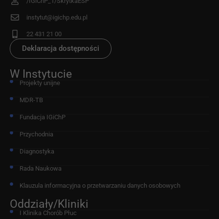
/IGiChP_1/SkrytkaESP
instytut@igichp.edu.pl
22 431 21 00
Deklaracja dostępności
W Instytucie
Projekty unijne
MDR-TB
Fundacja IGiChP
Przychodnia
Diagnostyka
Rada Naukowa
Klauzula informacyjna o przetwarzaniu danych osobowych
Oddziały/Kliniki
I Klinika Chorób Płuc