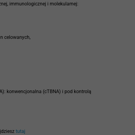
znej, immunologicznej i molekularnej:
yn celowanych,
A): konwencjonalna (cTBNA) i pod kontrolą
jdziesz
tutaj