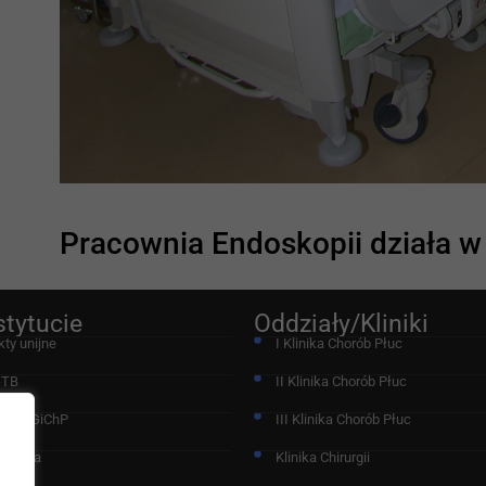
Pracownia Endoskopii działa w K
stytucie
Oddziały/Kliniki
kty unijne
I Klinika Chorób Płuc
-TB
II Klinika Chorób Płuc
acja IGiChP
III Klinika Chorób Płuc
chodnia
Klinika Chirurgii