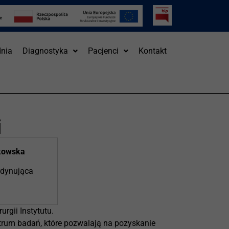
nia
Diagnostyka
Pacjenci
Kontakt
i
kowska
rdynująca
rgii Instytutu.
trum badań, które pozwalają na pozyskanie