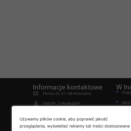
Informacje kontaktowe
W In
Proje
Płocka 26, 01-138 Warszawa
MDR
/IGiChP_1/SkrytkaESP
Fund
instytut@igichp.edu.pl
Używamy plików cookie, aby poprawić jakość
22 431 21 00
Przy
przeglądania, wyświetlać reklamy lub treści dostosowane