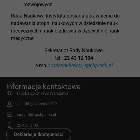
rozwojowych,
Rada Naukowa Instytutu posiada uprawnienia do
nadawania stopni naukowych w dziedzinie nauk
medycznych i nauk o zdrowiu w dyscyplinie nauki
medyczne.
Sekretariat Rady Naukowej
tel.:
22 43 12 104
e-mail:
radanaukowa@igichp.edu.pl
Informacje kontaktowe
Płocka 26, 01-138 Warszawa
/IGiChP_1/SkrytkaESP
instytut@igichp.edu.pl
22 431 21 00
Deklaracja dostępności