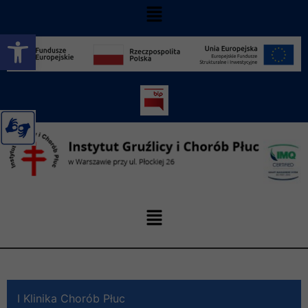
Otwórz pasek narzędzi
I Klinika Chorób Płuc