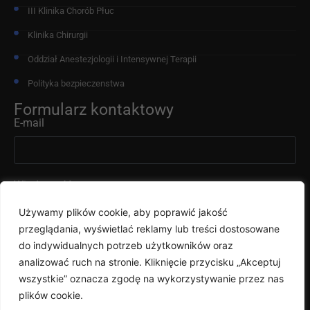
III Klinika Chorób Płuc
Klinika Chirurgii
Oddział Anestezjologii i Intensywnej Terapii
Polityka bezpieczenstwa
Formularz kontaktowy
E-mail
Wiadomość
Używamy plików cookie, aby poprawić jakość
przeglądania, wyświetlać reklamy lub treści dostosowane
do indywidualnych potrzeb użytkowników oraz
analizować ruch na stronie. Kliknięcie przycisku „Akceptuj
wszystkie” oznacza zgodę na wykorzystywanie przez nas
Wyślij
plików cookie.