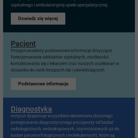
szpitalnego i ambulatoryjnej opieki specjalistycznej.
Dowiedz się więcej
Pacjent
Przygotowaliśmy podstawowe informacje dotyczące
funkcjonowania oddziałów szpitalnych, możliwości
kontaktowania się z lekarzem oraz naszych oczekiwań w
stosunku do osób leczących się i odwiedzających.
Podstawowe informacje
Diagnostyka
Instytut dysponuje wszystkimi elementami złożonego
postępowania diagnostycznego począwszy od badań
radiologicznych, endoskopowych, czynnościowych aż do
badań patomorfologicznych i molekularnych), które są