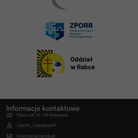
Informacje kontaktowe
Płocka 26, 01-138 Warszawa
/IGiChP_1/SkrytkaESP
instytut@igichp.edu.pl