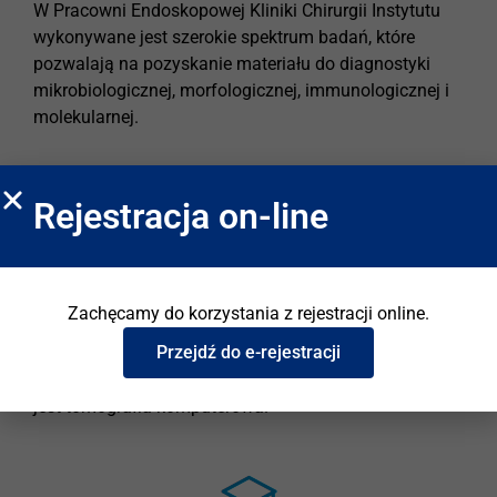
W Pracowni Endoskopowej Kliniki Chirurgii Instytutu
wykonywane jest szerokie spektrum badań, które
pozwalają na pozyskanie materiału do diagnostyki
mikrobiologicznej, morfologicznej, immunologicznej i
molekularnej.
Rejestracja on-line
Diagnostyka radiologiczna
Zachęcamy do korzystania z rejestracji online.
Instytut posiada wysokokwalifikowaną kadrę
Przejdź do e-rejestracji
doświadczonych specjalistów z zakresu radiologii.
Zasadniczym badaniem obrazowym w pneumonologii
jest tomografia komputerowa.