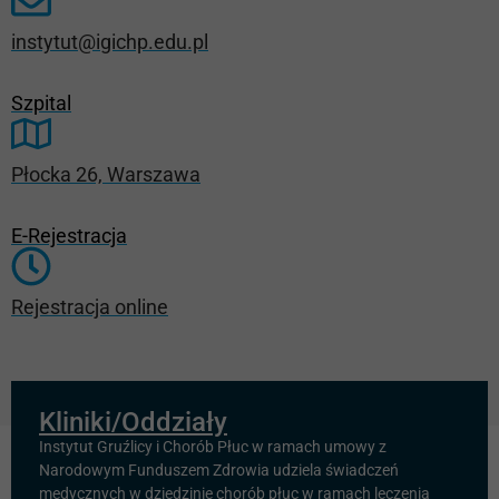
instytut@igichp.edu.pl
Szpital
Płocka 26, Warszawa
E-Rejestracja
Rejestracja online
Kliniki/Oddziały
Instytut Gruźlicy i Chorób Płuc w ramach umowy z
Narodowym Funduszem Zdrowia udziela świadczeń
medycznych w dziedzinie chorób płuc w ramach leczenia