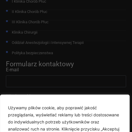
I Klinika Chorób Płuc
II Klinika Chorób Płuc
III Klinika Chorób Płuc
Klinika Chirurgii
Oddział Anestezjologii i Intensywnej Terapii
Polityka bezpieczenstwa
Formularz kontaktowy
E-mail
Wiadomość
Używamy plików cookie, aby poprawić jakość
przeglądania, wyświetlać reklamy lub treści dostosowane
do indywidualnych potrzeb użytkowników oraz
analizować ruch na stronie. Kliknięcie przycisku „Akceptuj