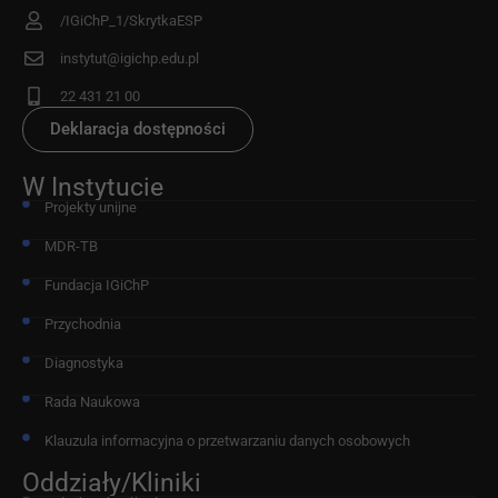
/IGiChP_1/SkrytkaESP
instytut@igichp.edu.pl
22 431 21 00
Deklaracja dostępności
W Instytucie
Projekty unijne
MDR-TB
Fundacja IGiChP
Przychodnia
Diagnostyka
Rada Naukowa
Klauzula informacyjna o przetwarzaniu danych osobowych
Oddziały/Kliniki