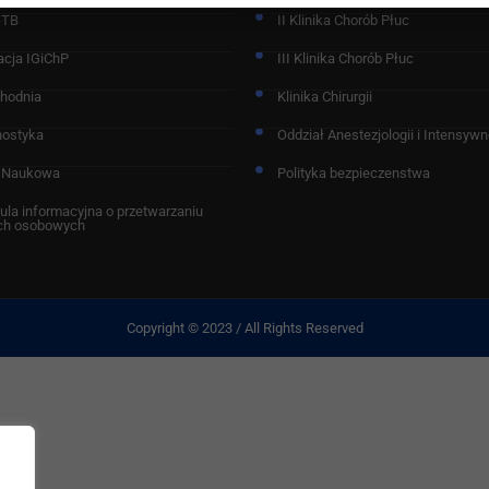
-TB
II Klinika Chorób Płuc
acja IGiChP
III Klinika Chorób Płuc
chodnia
Klinika Chirurgii
nostyka
Oddział Anestezjologii i Intensywne
 Naukowa
Polityka bezpieczenstwa
ula informacyjna o przetwarzaniu
ch osobowych
Copyright © 2023 / All Rights Reserved