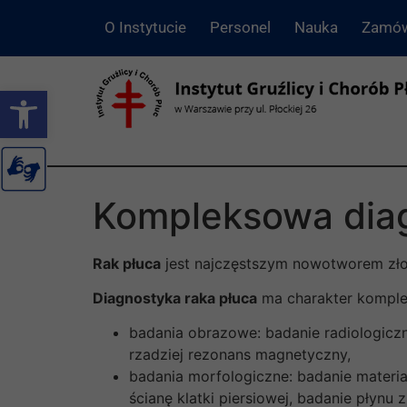
O Instytucie
Personel
Nauka
Zamów
Otwórz pasek narzędzi
Kompleksowa diag
Rak płuca
jest najczęstszym nowotworem zło
Diagnostyka raka płuca
ma charakter komple
badania obrazowe: badanie radiologiczn
rzadziej rezonans magnetyczny,
badania morfologiczne: badanie materia
ścianę klatki piersiowej, badanie płyn