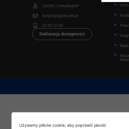
MDR
/IGiChP_1/SkrytkaESP
Fund
instytut@igichp.edu.pl
22 431 21 00
Przy
Deklaracja dostępności
Diag
Rada
Klauz
dany
Używamy plików cookie, aby poprawić jakość