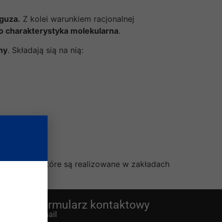
 guza.
Z kolei warunkiem racjonalnej
o charakterystyka molekularna
.
ny
. Składają sią na nią:
stycznego, które są realizowane w zakładach
Formularz kontaktowy
E-mail