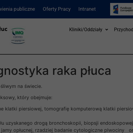
ienia publiczne
Oferty Pracy
Intranet
Kliniki/Oddziały
Przychod
nostyka raka płuca
śliwym na świecie.
ksowy, który obejmuje:
e klatki piersiowej, tomografię komputerową klatki piersi
łu uzyskanego drogą bronchoskopii, biopsji endoskopowej
u z jamy opłucnej, rzadziej badanie cytologiczne plwociny