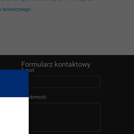
u technicznego
Formularz kontaktowy
E-mail
Wiadomość
j Terapii