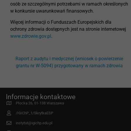
osób ze szczególnymi potrzebami w ramach określonych
w konkursie uwarunkowań finansowych.
Więcej informacji o Funduszach Europejskich dla
ochrony zdrowia dostępnych jest na stronie internetowej
www.zdrowie.gov.pl
.
Raport z audytu i medycznej (wniosek o powierzenie
grantu nr W-5094) przygotowany w ramach zdrowia
Informacje kontaktowe
Płocka 26, 01-138 Warszawa
/IGiChP_1/SkrytkaESP
instytut@igichp.edu.pl