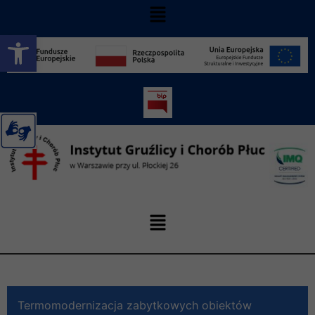
Otwórz pasek narzędzi
Termomodernizacja zabytkowych obiektów