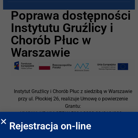
Poprawa dostępności
Instytutu Gruźlicy i
Chorób Płuc w
Warszawie
Instytut Gruźlicy i Chorób Płuc z siedzibą w Warszawie
przy ul. Płockiej 26, realizuje Umowę o powierzenie
Grantu:
UMOWA NR UM.SZP.W-5094.2022-00/318/909 o
powierzenie Grantu na realizację przedsięwzięcia
Rejestracja on-line
pn. „Poprawa dostępności Instytutu Gruźlicy i Chorób
Płuc w Warszawie”.