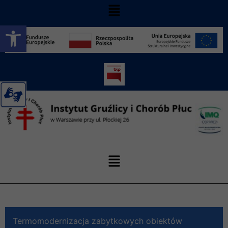
Otwórz pasek narzędzi
Termomodernizacja zabytkowych obiektów