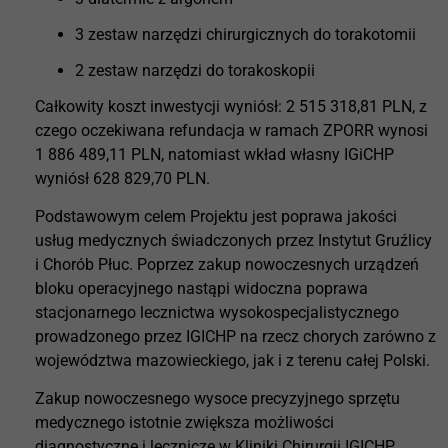
3 zestaw narzędzi chirurgicznych do torakotomii
2 zestaw narzędzi do torakoskopii
Całkowity koszt inwestycji wyniósł: 2 515 318,81 PLN, z
czego oczekiwana refundacja w ramach ZPORR wynosi
1 886 489,11 PLN, natomiast wkład własny IGiCHP
wyniósł 628 829,70 PLN.
Podstawowym celem Projektu jest poprawa jakości
usług medycznych świadczonych przez Instytut Gruźlicy
i Chorób Płuc. Poprzez zakup nowoczesnych urządzeń
bloku operacyjnego nastąpi widoczna poprawa
stacjonarnego lecznictwa wysokospecjalistycznego
prowadzonego przez IGICHP na rzecz chorych zarówno z
województwa mazowieckiego, jak i z terenu całej Polski.
Zakup nowoczesnego wysoce precyzyjnego sprzętu
medycznego istotnie zwiększa możliwości
diagnostyczne i lecznicze w Kliniki Chirurgii IGICHP.