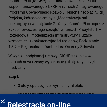
i Chorób Płuc (IGICHP) na dofinansowanie działania
współfinansowanego z EFRR w ramach Zintegrowanego
Programu Operacyjnego Rozwoju Regionalnego (ZPORR)
Projektu, którego celem była „Modernizacja sal
operacyjnych w Instytucie Gruźlicy i Chorób Płuc poprzez
zakup nowoczesnego sprzętu” w ramach Priorytetu 1 –
Rozbudowa i modernizacja infrastruktury służącej
wzmocnieniu konkurencyjności regionów, Podziałanie
1.3.2 – Regionalna Infrastruktura Ochrony Zdrowia.
W wyniku podpisanej umowy IGICHP zakupił w 4
etapach nowoczesny wysokospecjalistyczny sprzęt
medyczny.
Etap I:
3 stoły operacyjne z wymiennymi blatami
aparaty do oznaczenia życiowych parametrów
krytycznych
Rejestracja on-line