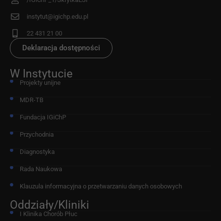
instytut@igichp.edu.pl
22 431 21 00
Deklaracja dostępności
W Instytucie
Projekty unijne
MDR-TB
Fundacja IGiChP
Przychodnia
Diagnostyka
Rada Naukowa
Klauzula informacyjna o przetwarzaniu danych osobowych
Oddziały/Kliniki
I Klinika Chorób Płuc