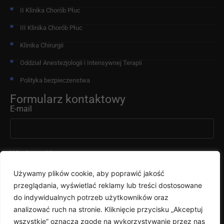
II Klinika Chorób Płuc
III Klinika Chorób Płuc
Klinika Chirurgii
Oddział Anestezjologii i Intensywnej Terapii
Polityka bezpieczenstwa
Formularz kontaktowy
E-mail
Wiadomość
Używamy plików cookie, aby poprawić jakość
przeglądania, wyświetlać reklamy lub treści dostosowane
do indywidualnych potrzeb użytkowników oraz
analizować ruch na stronie. Kliknięcie przycisku „Akceptuj
wszystkie” oznacza zgodę na wykorzystywanie przez nas