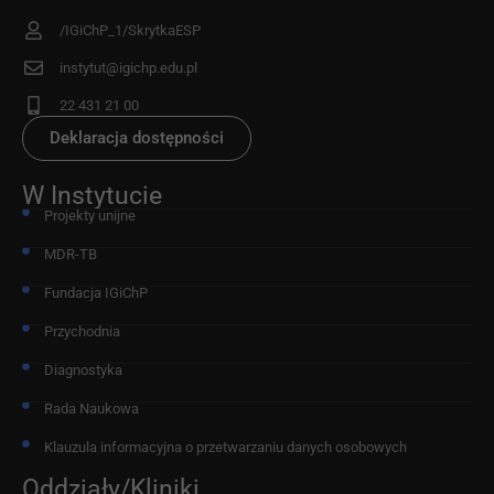
/IGiChP_1/SkrytkaESP
instytut@igichp.edu.pl
22 431 21 00
Deklaracja dostępności
W Instytucie
Projekty unijne
MDR-TB
Fundacja IGiChP
Przychodnia
Diagnostyka
Rada Naukowa
Klauzula informacyjna o przetwarzaniu danych osobowych
Oddziały/Kliniki