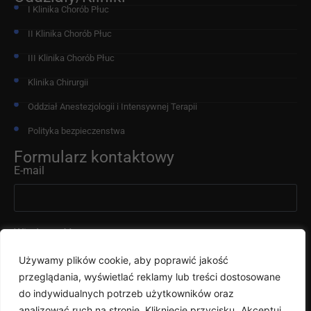
I Klinika Chorób Płuc
II Klinika Chorób Płuc
III Klinika Chorób Płuc
Klinika Chirurgii
Oddział Anestezjologii i Intensywnej Terapii
Polityka bezpieczenstwa
Formularz kontaktowy
E-mail
Wiadomość
Używamy plików cookie, aby poprawić jakość
przeglądania, wyświetlać reklamy lub treści dostosowane
do indywidualnych potrzeb użytkowników oraz
analizować ruch na stronie. Kliknięcie przycisku „Akceptuj