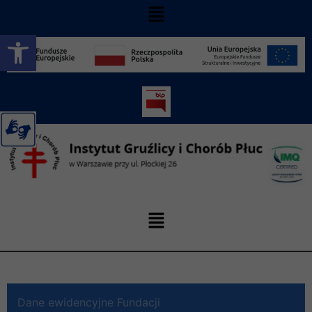
Otwórz pasek narzędzi
Dane ewidencyjne Fundacji