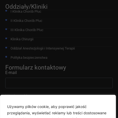
Oddziały/Kliniki
I Klinika Chorób Płuc
II Klinika Chorób Płuc
III Klinika Chorób Płuc
Klinika Chirurgii
Oddział Anestezjologii i Intensywnej Terapii
Polityka bezpieczenstwa
Formularz kontaktowy
E-mail
Wiadomość
Używamy plików cookie, aby poprawić jakość
przeglądania, wyświetlać reklamy lub treści dostosowane