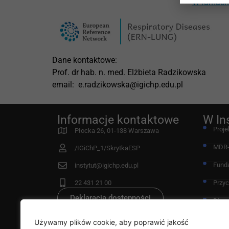
W ramach 
Dane kontaktowe:
Prof. dr hab. n. med. Elżbieta Radzikowska
email: e.radzikowska@igichp.edu.pl
Informacje kontaktowe
W In
Proje
Płocka 26, 01-138 Warszawa
MDR
/IGiChP_1/SkrytkaESP
Fund
instytut@igichp.edu.pl
22 431 21 00
Przy
Deklaracja dostępności
Diag
Rada
Używamy plików cookie, aby poprawić jakość