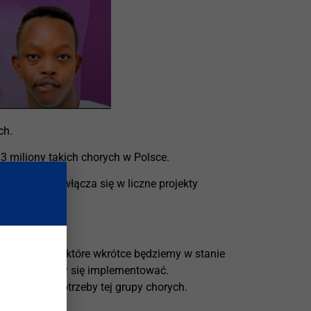
ch.
 3 miliony takich chorych w Polsce.
ych aktywnie włącza się w liczne projekty
enetycznych, które wkrótce będziemy w stanie
, które staramy się implementować.
 uwagi na potrzeby tej grupy chorych.