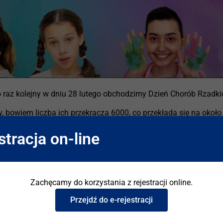
 raz kolejny w dniu 28 lutego obchodzimy Dzień Chorób Rzadki
y, bowiem liczba ich przekracza 6000, co przekłada się na około
percki Chorób Rzadkich i członek Europejskich Sieci Referencyjn
stracja on-line
kie choroby płuc.
h było około 4000 chorych na rzadkie choroby.
ozpoznanie uwzględniające najnowocześniejsze techniki badań g
Zachęcamy do korzystania z rejestracji online.
rapie uwzględniające najnowsze odkrycia biologii molekularnej
Przejdź do e-rejestracji
u dla Chorób Rzadkich, mającego na celu zwrócenie szczególnej