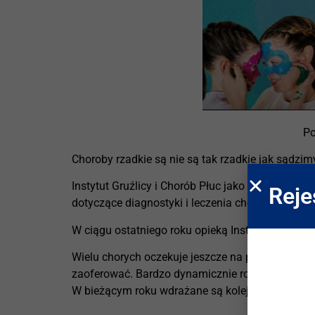
Po
Choroby rzadkie są nie są tak rzadkie jak sądzim
Instytut Gruźlicy i Chorób Płuc jako Ośrodek Eks
Reje
dotyczące diagnostyki i leczenia chorych na rzad
W ciągu ostatniego roku opieką Instytutu objętyc
Wielu chorych oczekuje jeszcze na precyzyjne r
zaoferować. Bardzo dynamicznie rozwijają się te
W bieżącym roku wdrażane są kolejne etapy Plan