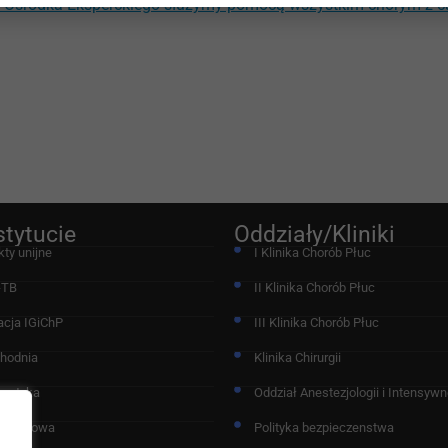
Ośrodka Eksperckiego służymy pomocą wszystkim chorym z cał
stytucie
Oddziały/Kliniki
kty unijne
I Klinika Chorób Płuc
-TB
II Klinika Chorób Płuc
acja IGiChP
III Klinika Chorób Płuc
chodnia
Klinika Chirurgii
nostyka
Oddział Anestezjologii i Intensywne
 Naukowa
Polityka bezpieczenstwa