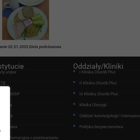
anie 02.01.2025 Dieta podstawowa
stytucie
Oddziały/Kliniki
kty unijne
I Klinika Chorób Płuc
-TB
II Klinika Chorób Płuc
acja IGiChP
III Klinika Chorób Płuc
chodnia
Klinika Chirurgii
nostyka
Oddział Anestezjologii i Intensywne
 Naukowa
Polityka bezpieczenstwa
s
ula informacyjna o przetwarzaniu