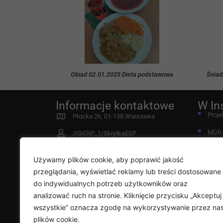
Obiad 02.01.2025 Dieta podstawowa
Śniad
Informacje kontaktowe
W In
Proje
Płocka 26, 01-138 Warszawa
MDR
/IGiChP_1/SkrytkaESP
Fund
instytut@igichp.edu.pl
Używamy plików cookie, aby poprawić jakość
22 431 21 00
Przy
przeglądania, wyświetlać reklamy lub treści dostosowane
Deklaracja dostępności
do indywidualnych potrzeb użytkowników oraz
Diag
analizować ruch na stronie. Kliknięcie przycisku „Akceptuj
Rada
wszystkie” oznacza zgodę na wykorzystywanie przez na
plików cookie.
Klauz