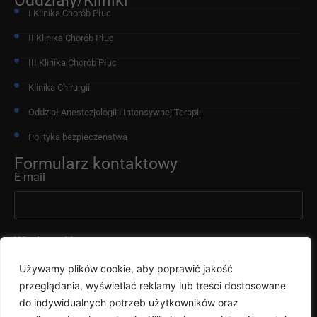
Oddziały/Kliniki
I Klinika Chorób Płuc
II Klinika Chorób Płuc
III Klinika Chorób Płuc
Klinika Chirurgii
Oddział Anestezjologii i Intensywnej Terapii
Polityka bezpieczenstwa
Formularz kontaktowy
E-mail
Wiadomość
Używamy plików cookie, aby poprawić jakość
przeglądania, wyświetlać reklamy lub treści dostosowane
do indywidualnych potrzeb użytkowników oraz