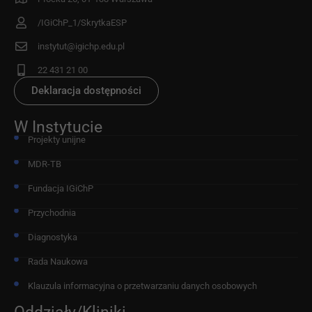
/IGiChP_1/SkrytkaESP
instytut@igichp.edu.pl
22 431 21 00
Deklaracja dostępności
W Instytucie
Projekty unijne
MDR-TB
Fundacja IGiChP
Przychodnia
Diagnostyka
Rada Naukowa
Klauzula informacyjna o przetwarzaniu danych osobowych