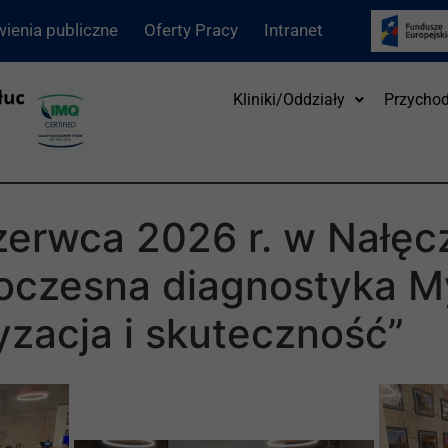
ienia publiczne
Oferty Pracy
Intranet
Kliniki/Oddziały
Przychod
zerwca 2026 r. w Nałęc
oczesna diagnostyka M
yzacja i skuteczność”