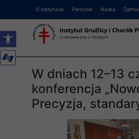
O Instytucie
Personel
Nauka
Zamów
Otwórz pasek narzędzi
W dniach 12–13 c
konferencja „Now
Precyzja, standar