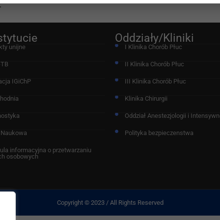
.
stytucie
Oddziały/Kliniki
kty unijne
I Klinika Chorób Płuc
-TB
II Klinika Chorób Płuc
acja IGiChP
III Klinika Chorób Płuc
chodnia
Klinika Chirurgii
nostyka
Oddział Anestezjologii i Intensywne
 Naukowa
Polityka bezpieczenstwa
ula informacyjna o przetwarzaniu
ch osobowych
Copyright © 2023 / All Rights Reserved