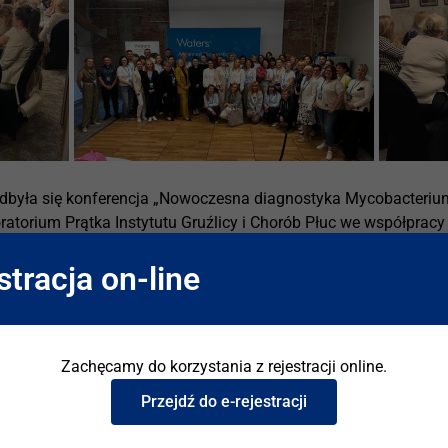
była się konferencja „Nowoczesna diagnostyka Mycobacterium: 
torium Prątka Instytutu Gruźlicy i Chorób Płuc we współpracy 
, którzy dyskutowali o najnowszych trendach w diagnostyce gruź
stracja on-line
ematyczne oraz intensywne warsztaty praktyczne prowadzone w 
gorytmów diagnostycznych WHO, nowoczesnych metod diagnostyki
Zachęcamy do korzystania z rejestracji online.
rywania lekooporności prątków.
Przejdź do e-rejestracji
udziałem prof. Ewy Augustynowicz-Kopeć, pracowników Instytut
ny doświadczeń, praktycznej wiedzy i inspirujących rozmów, kt