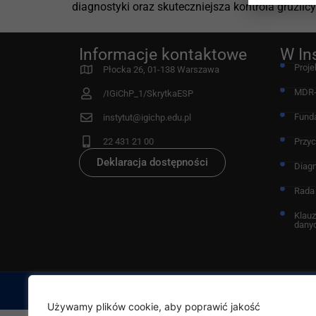
diagnostyki oraz skuteczniejsza kontrola gruźlicy
Informacje kontaktowe
W In
Proje
Płocka 26, 01-138 Warszawa
MDR
/IGiChP_1/SkrytkaESP
Fund
instytut@igichp.edu.pl
22 431 21 00
Przy
Deklaracja dostępności
Diag
Rada
Klauz
dany
Używamy plików cookie, aby poprawić jakość