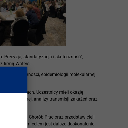
Precyzja, standaryzacja i skuteczność”,
z firmą Waters.
licy, lekooporności, epidemiologii molekularnej
małych grupach. Uczestnicy mieli okazję
 molekularnej, analizy transmisji zakażeń oraz
u Gruźlicy i Chorób Płuc oraz przedstawicieli
órych wspólnym celem jest dalsze doskonalenie