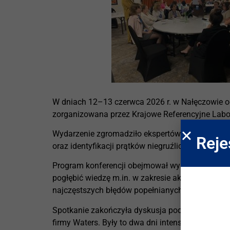
W dniach 12–13 czerwca 2026 r. w Nałęczowie od
zorganizowana przez Krajowe Referencyjne Labora
Wydarzenie zgromadziło ekspertów z całej Polski
Reje
oraz identyfikacji prątków niegruźliczych.
Program konferencji obejmował wykłady, sesje t
pogłębić wiedzę m.in. w zakresie aktualnych al
najczęstszych błędów popełnianych podczas wyk
Spotkanie zakończyła dyskusja podsumowująca z 
firmy Waters. Były to dwa dni intensywnej wymia