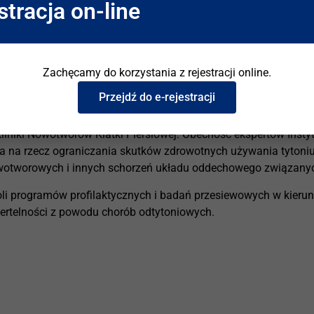
stracja on-line
z Światową Organizację Zdrowia (WHO), każdego roku przypom
nowoczesnych produktów nikotynowych. Tegoroczne obchody kon
Zachęcamy do korzystania z rejestracji online.
wno z tradycyjnymi papierosami, jak i e-papierosami, wyroba
Przejdź do e-rejestracji
tu Gruźlicy i Chorób Płuc. Instytut reprezentowali prof. dr hab. 
 Kliniki Nowotworów Klatki Piersiowej. Obecność ekspertów Inst
na rzecz ograniczania skutków zdrowotnych używania tytoniu, w
wotworowych i innych schorzeń układu oddechowego związanyc
oli programów profilaktycznych i badań przesiewowych w kierunk
ertelności z powodu chorób odtytoniowych.