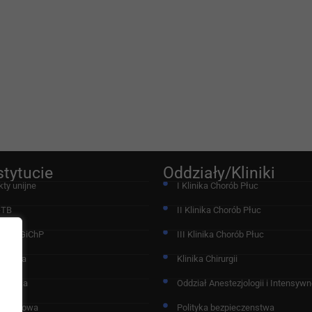
stytucie
Oddziały/Kliniki
kty unijne
I Klinika Chorób Płuc
-TB
II Klinika Chorób Płuc
acja IGiChP
III Klinika Chorób Płuc
chodnia
Klinika Chirurgii
nostyka
Oddział Anestezjologii i Intensywne
 Naukowa
Polityka bezpieczenstwa