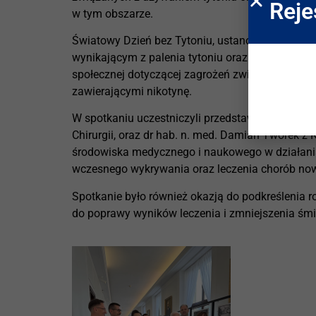
Reje
w tym obszarze.
Światowy Dzień bez Tytoniu, ustanowiony prze
wynikającym z palenia tytoniu oraz używania 
społecznej dotyczącej zagrożeń związanych zaró
zawierającymi nikotynę.
W spotkaniu uczestniczyli przedstawiciele Instytu
Chirurgii, oraz dr hab. n. med. Damian Tworek z
środowiska medycznego i naukowego w działania 
wczesnego wykrywania oraz leczenia chorób no
Spotkanie było również okazją do podkreślenia r
do poprawy wyników leczenia i zmniejszenia śmi