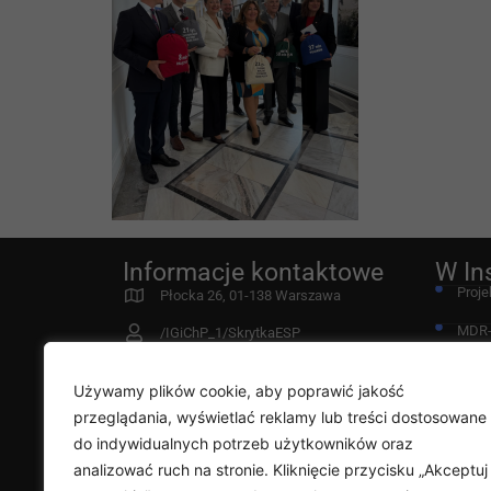
Informacje kontaktowe
W In
Proje
Płocka 26, 01-138 Warszawa
MDR
/IGiChP_1/SkrytkaESP
Fund
instytut@igichp.edu.pl
Używamy plików cookie, aby poprawić jakość
22 431 21 00
Przy
przeglądania, wyświetlać reklamy lub treści dostosowane
Deklaracja dostępności
do indywidualnych potrzeb użytkowników oraz
Diag
analizować ruch na stronie. Kliknięcie przycisku „Akceptuj
Rada