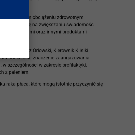
ina o ogromnym obciążeniu zdrowotnym
centrowały się na zwiększaniu świadomości
mi podgrzewanymi oraz innymi produktami
n. med. Tadeusz Orłowski, Kierownik Kliniki
ytutu podkreśliła znaczenie zaangażowania
 szczególności w zakresie profilaktyki,
h z paleniem.
u raka płuca, które mogą istotnie przyczynić się