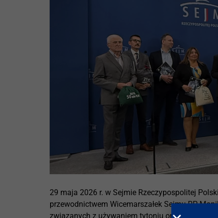
29 maja 2026 r. w Sejmie Rzeczypospolitej Pols
przewodnictwem Wicemarszałek Sejmu RP Moniki 
związanych z używaniem tytoniu oraz innych wyr