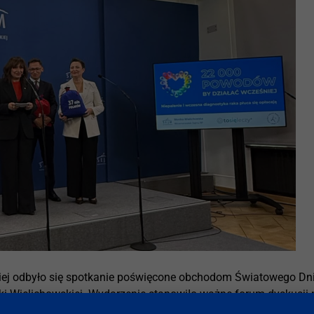
kiej odbyło się spotkanie poświęcone obchodom Światowego Dn
Wielichowskiej. Wydarzenie stanowiło ważne forum dyskusji 
obów nikotynowych, a także konieczności wzmacniania działań p