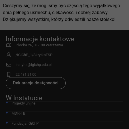
Cieszymy się, że mogliśmy być częścią tego wyjątkowego
dnia pełnego uśmiechu, ciekawości i dobrej zabawy.
Dziękujemy wszystkim, którzy odwiedzili nasze stoisko!
Informacje kontaktowe
Płocka 26, 01-138 Warszawa
/IGiChP_1/SkrytkaESP
instytut@igichp.edu.pl
22 431 21 00
Deklaracja dostępności
W Instytucie
Projekty unijne
MDR-TB
Fundacja IGiChP