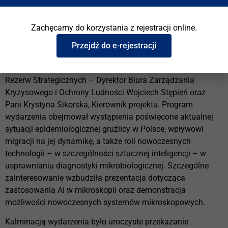
Zachęcamy do korzystania z rejestracji online.
W spotkaniu udział wzięli przedstawiciele środowiska
Przejdź do e-rejestracji
naukowego oraz administracji publicznej, w tym Minister
Paweł Grzesiowski oraz reprezentanci Rządowej Agencji
Rezerw Strategicznych – Dyrektor Biura Zarządzania
Kryzysowego i Ochrony Ludności Wojciech Stępień oraz
Pani Krystyna Sikorska, Kierownik projektu. Program
wydarzenia obejmował wystąpienia poświęcone aktualnej
sytuacji epidemiologicznej gruźlicy w Polsce, wpływowi
migracji na jej dynamikę, a także roli nowoczesnych
technologii – w szczególności sztucznej inteligencji – w
usprawnianiu diagnostyki mikrobiologicznej. Szczególne
zainteresowanie wzbudziła prezentacja dotycząca
zastosowania AI w mikroskopii oraz demonstracja
możliwości nowoczesnych systemów mikroskopowych.
Kulminacją wydarzenia było uroczyste przekazanie