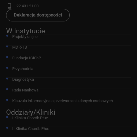
22 431 21 00
Deklaracja dostępności
W Instytucie
Projekty unijne
MDR-TB
Fundacja IGiChP
Przychodnia
Diagnostyka
Rada Naukowa
Klauzula informacyjna o przetwarzaniu danych osobowych
Oddziały/Kliniki
I Klinika Chorób Płuc
II Klinika Chorób Płuc