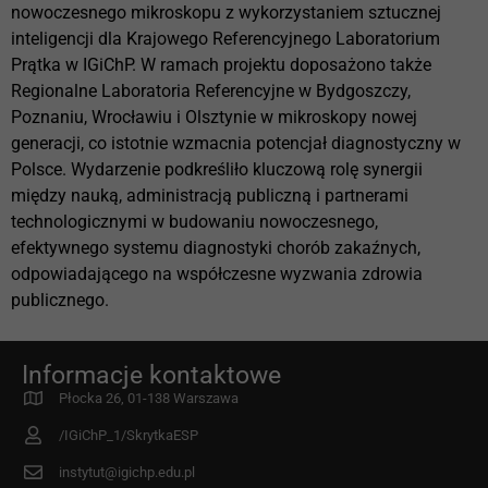
nowoczesnego mikroskopu z wykorzystaniem sztucznej
inteligencji dla Krajowego Referencyjnego Laboratorium
Prątka w IGiChP. W ramach projektu doposażono także
Regionalne Laboratoria Referencyjne w Bydgoszczy,
Poznaniu, Wrocławiu i Olsztynie w mikroskopy nowej
generacji, co istotnie wzmacnia potencjał diagnostyczny w
Polsce. Wydarzenie podkreśliło kluczową rolę synergii
między nauką, administracją publiczną i partnerami
technologicznymi w budowaniu nowoczesnego,
efektywnego systemu diagnostyki chorób zakaźnych,
odpowiadającego na współczesne wyzwania zdrowia
publicznego.
Informacje kontaktowe
Płocka 26, 01-138 Warszawa
/IGiChP_1/SkrytkaESP
instytut@igichp.edu.pl