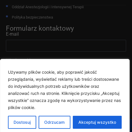
Oddział Anestezjologii i Intensywnej Terapii
Polityka bezpieczenstwa
Formularz kontaktowy
E-mail
Wiadomość
Używamy plików cookie, aby poprawić jakość
przeglądania, wyświetlać reklamy lub treści dostosowane
do indywidualnych potrzeb użytkowników oraz
analizować ruch na stronie. Kliknięcie przycisku „Akceptuj
wszystkie” oznacza zgodę na wykorzystywanie przez nas
Wyślij
plików cookie.
Dostosuj
Odrzucam
Akceptuj wszystko
e-rejestracja
Copyright © 2023 / All Rights Reserved