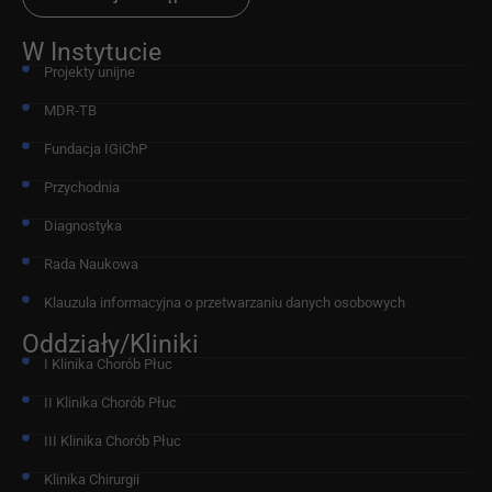
W Instytucie
Projekty unijne
MDR-TB
Fundacja IGiChP
Przychodnia
Diagnostyka
Rada Naukowa
Klauzula informacyjna o przetwarzaniu danych osobowych
Oddziały/Kliniki
I Klinika Chorób Płuc
II Klinika Chorób Płuc
III Klinika Chorób Płuc
Klinika Chirurgii