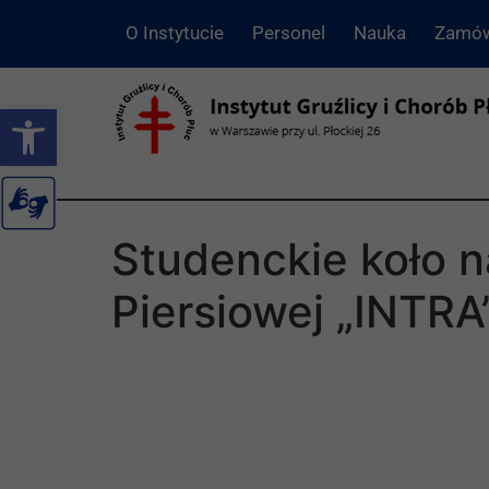
O Instytucie
Personel
Nauka
Zamów
Otwórz pasek narzędzi
Studenckie koło n
Piersiowej „INTRA