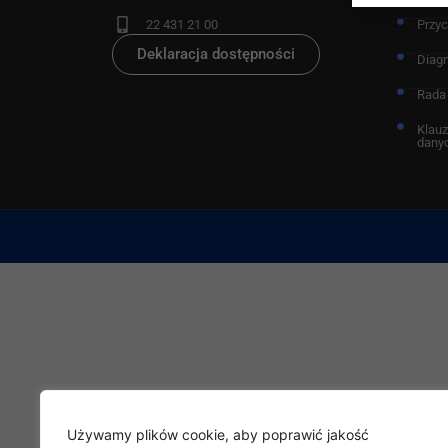
22 431 21 00
Przy
Deklaracja dostępności
Diag
Rada
Klauz
dany
Używamy plików cookie, aby poprawić jakość