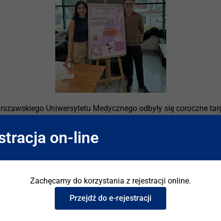
arszawskiego Uniwersytetu Medycznego odbyły się coroczne targ
a Chorób Klatki Piersiowej „INTRA”, utworzone przy Zakładzie Pa
stracja on-line
 koła przyczyni się do zwiększenia liczby przyszłych patomorf
stytucie
Oddziały/Kliniki
Zachęcamy do korzystania z rejestracji online.
kty unijne
I Klinika Chorób Płuc
Przejdź do e-rejestracji
-TB
II Klinika Chorób Płuc
acja IGiChP
III Klinika Chorób Płuc