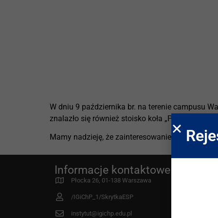
W dniu 9 października br. na terenie campusu W
znalazło się również stoisko koła „Patomorfologi
Reje
Mamy nadzieję, że zainteresowanie działalnością
Informacje kontaktowe
W In
Proje
Płocka 26, 01-138 Warszawa
MDR
/IGiChP_1/SkrytkaESP
Fund
instytut@igichp.edu.pl