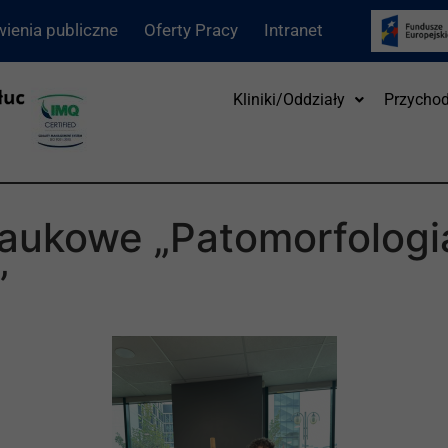
ienia publiczne
Oferty Pracy
Intranet
Kliniki/Oddziały
Przychod
aukowe „Patomorfologia
”