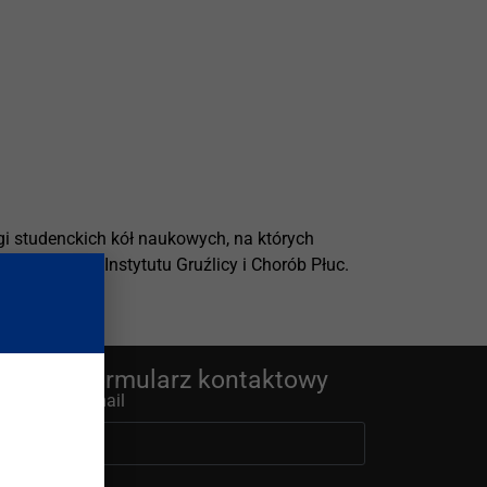
i studenckich kół naukowych, na których
tomorfologii Instytutu Gruźlicy i Chorób Płuc.
ologów.
Formularz kontaktowy
E-mail