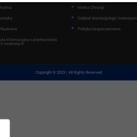
chodnia
Klinika Chirurgii
nostyka
Oddział Anestezjologii i Intensywne
 Naukowa
Polityka bezpieczenstwa
ula informacyjna o przetwarzaniu
ch osobowych
Copyright © 2023 / All Rights Reserved