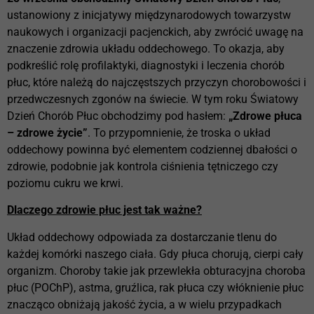
ustanowiony z inicjatywy międzynarodowych towarzystw
naukowych i organizacji pacjenckich, aby zwrócić uwagę na
znaczenie zdrowia układu oddechowego. To okazja, aby
podkreślić rolę profilaktyki, diagnostyki i leczenia chorób
płuc, które należą do najczęstszych przyczyn chorobowości i
przedwczesnych zgonów na świecie. W tym roku Światowy
Dzień Chorób Płuc obchodzimy pod hasłem:
„Zdrowe płuca
– zdrowe życie”
. To przypomnienie, że troska o układ
oddechowy powinna być elementem codziennej dbałości o
zdrowie, podobnie jak kontrola ciśnienia tętniczego czy
poziomu cukru we krwi.
Dlaczego zdrowie płuc jest tak ważne?
Układ oddechowy odpowiada za dostarczanie tlenu do
każdej komórki naszego ciała. Gdy płuca chorują, cierpi cały
organizm. Choroby takie jak przewlekła obturacyjna choroba
płuc (POChP), astma, gruźlica, rak płuca czy włóknienie płuc
znacząco obniżają jakość życia, a w wielu przypadkach