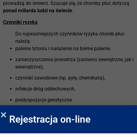
prowadzą do śmierci. Szacuje się, że choroby płuc dotyczą
ponad miliarda ludzi na świecie
.
Czynniki ryzyka
Do najważniejszych czynników ryzyka chorób płuc
należą:
palenie tytoniu i narażenie na bierne palenie,
zanieczyszczenia powietrza (zarówno zewnętrzne, jak i
wewnętrzne),
czynniki zawodowe (np. pyły, chemikalia),
infekcje dróg oddechowych,
predyspozycje genetyczne.
Rejestracja on-line
Świadomość i unikanie tych czynników jest podstawą
profilaktyki.