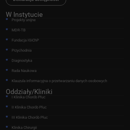
W Instytucie
Projekty unijne
MDR-TB
Fundacja IGiChP
Przychodnia
Diagnostyka
Rada Naukowa
Klauzula informacyjna o przetwarzaniu danych osobowych
Oddziały/Kliniki
I Klinika Chorób Płuc
II Klinika Chorób Płuc
III Klinika Chorób Płuc
Klinika Chirurgii