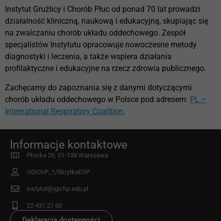
Instytut Gruźlicy i Chorób Płuc od ponad 70 lat prowadzi
działalność kliniczną, naukową i edukacyjną, skupiając się
na zwalczaniu chorób układu oddechowego. Zespół
specjalistów Instytutu opracowuje nowoczesne metody
diagnostyki i leczenia, a także wspiera działania
profilaktyczne i edukacyjne na rzecz zdrowia publicznego.
Zachęcamy do zapoznania się z danymi dotyczącymi
chorób układu oddechowego w Polsce pod adresem:
PL –
International Respiratory Coalition
.
Informacje kontaktowe
Płocka 26, 01-138 Warszawa
/IGiChP_1/SkrytkaESP
instytut@igichp.edu.pl
22 431 21 00
Deklaracja dostępności