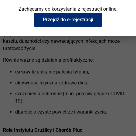
Profilaktyka i wczesna diagnostyka
Zachęcamy do korzystania z rejestracji online.
Wiele chorób płuc rozwija się bezobjawowo, dlatego
kluczowe znaczenie ma
wczesna diagnostyka
. Regularne
Przejdź do e-rejestracji
badania spirometryczne, kontrola stanu zdrowia u osób z
grup ryzyka oraz zgłaszanie się do lekarza przy przewlekłym
kaszlu, duszności czy nawracających infekcjach może
uratować życie.
Równie ważne są działania profilaktyczne:
całkowite unikanie palenia tytoniu,
aktywność fizyczna i zdrowa dieta,
szczepienia ochronne (m.in. przeciw grypie i COVID-
19),
dbałość o czyste powietrze i warunki życia.
Rola Instytutu Gruźlicy i Chorób Płuc