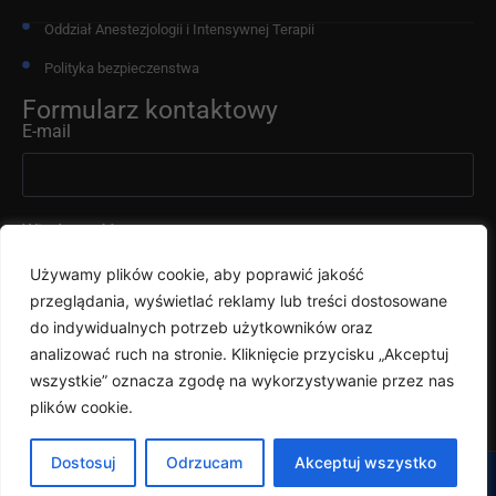
Oddział Anestezjologii i Intensywnej Terapii
Polityka bezpieczenstwa
Formularz kontaktowy
E-mail
Wiadomość
Używamy plików cookie, aby poprawić jakość
przeglądania, wyświetlać reklamy lub treści dostosowane
do indywidualnych potrzeb użytkowników oraz
analizować ruch na stronie. Kliknięcie przycisku „Akceptuj
wszystkie” oznacza zgodę na wykorzystywanie przez nas
Wyślij
plików cookie.
Dostosuj
Odrzucam
Akceptuj wszystko
e-rejestracja
Copyright © 2023 / All Rights Reserved