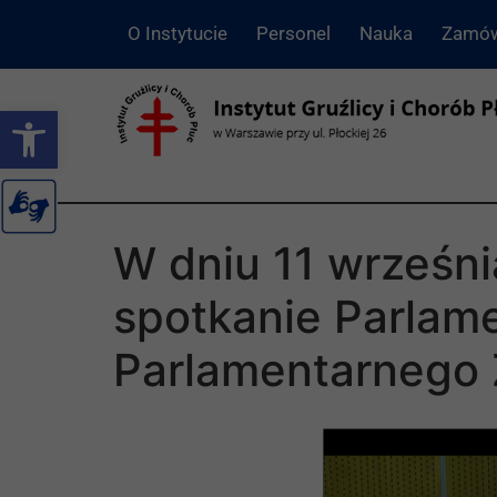
O Instytucie
Personel
Nauka
Zamów
Otwórz pasek narzędzi
W dniu 11 wrześn
spotkanie Parlam
Parlamentarnego 