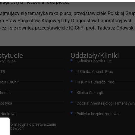
agnostyki i leczenia raka płuca.
i zajmujący się tematyką raka płuca, przedstawiciele Polskiej Gr
ika Praw Pacjentów, Krajowej Izby Diagnostów Laboratoryjnych, 
li się również przedstawiciele IGiChP: prof. Tadeusz Orłowski, k
stytucie
Oddziały/Kliniki
kty unijne
I Klinika Chorób Płuc
-TB
II Klinika Chorób Płuc
acja IGiChP
III Klinika Chorób Płuc
chodnia
Klinika Chirurgii
nostyka
Oddział Anestezjologii i Intensywne
 Naukowa
Polityka bezpieczenstwa
ula informacyjna o przetwarzaniu
ch osobowych