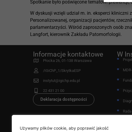
Spotkanie było poświęcone tematowi prewencji, di
W dyskusji wzięli udział m. in. eksperci kliniczn
Personalizowanej, organizacji pacjentów, rzeczn
parlamentarzyści. Wśród zaproszonych osób znaleź
Langfort, kierownik Zakładu Patomorfologii.
Informacje kontaktowe
W In
Proje
Płocka 26, 01-138 Warszawa
MDR
/IGiChP_1/SkrytkaESP
Fund
instytut@igichp.edu.pl
22 431 21 00
Przy
Deklaracja dostępności
Diag
Rada
Klauz
dany
Używamy plików cookie, aby poprawić jakość