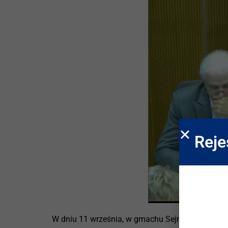
Reje
W dniu 11 września, w gmachu Sejmu miało miej