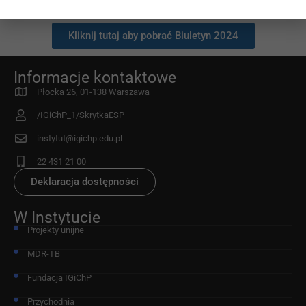
Kliknij tutaj aby pobrać Biuletyn 2024
Informacje kontaktowe
Płocka 26, 01-138 Warszawa
/IGiChP_1/SkrytkaESP
instytut@igichp.edu.pl
22 431 21 00
Deklaracja dostępności
W Instytucie
Projekty unijne
MDR-TB
Fundacja IGiChP
Przychodnia