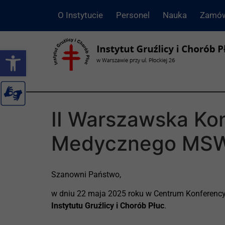
O Instytucie
Personel
Nauka
Zamów
Otwórz pasek narzędzi
II Warszawska Ko
Medycznego MSWiA
Szanowni Państwo,
w dniu 22 maja 2025 roku w Centrum Konferen
Instytutu Gruźlicy i Chorób Płuc
.