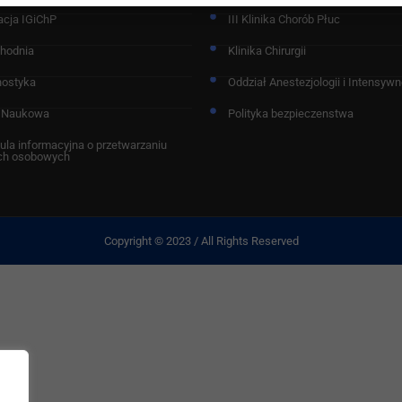
acja IGiChP
III Klinika Chorób Płuc
chodnia
Klinika Chirurgii
nostyka
Oddział Anestezjologii i Intensywne
 Naukowa
Polityka bezpieczenstwa
ula informacyjna o przetwarzaniu
ch osobowych
Copyright © 2023 / All Rights Reserved