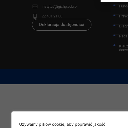
Fund
instytut@igichp.edu.pl
22 431 21 00
Przy
Deklaracja dostępności
Diag
Rada
Klauz
dany
Używamy plików cookie, aby poprawić jakość