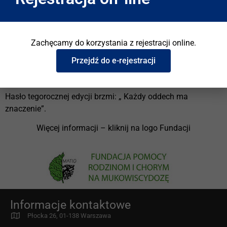
dniach 24 lutego – 02 marca 2025 r. Wydarzenie ma na celu
zwiększenie świadomości społeczeństwa na temat
mukowiscydozy — rzadkiej, nieuleczalnej, skracającej życie
Zachęcamy do korzystania z rejestracji online.
choroby genetycznej, która niszczy układ oddechowy i
trawienny. Chcemy także zwrócić uwagę na problem
Przejdź do e-rejestracji
nierównego dostępu do leków przyczynowych dla dzieci w
Polsce.
Hasło tegorocznej edycji brzmi: „ Każdy oddech ma
znaczenie”.
Więcej informacji – kliknij na logo Fundacji
Informacje kontaktowe
Płocka 26, 01-138 Warszawa