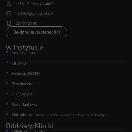
/IGiChP_1/SkrytkaESP
instytut@igichp.edu.pl
22 431 21 00
Deklaracja dostępności
W Instytucie
Projekty unijne
MDR-TB
Fundacja IGiChP
Przychodnia
Diagnostyka
Rada Naukowa
Klauzula informacyjna o przetwarzaniu danych osobowych
Oddziały/Kliniki
I Klinika Chorób Płuc