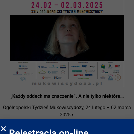
„Każdy oddech ma znaczenie”. A nie tylko niektóre…
Ogólnopolski Tydzień Mukowiscydozy, 24 lutego – 02 marca
2025 r.
Już po raz dwudziesty czwarty Fundacja MATIO organizuje
Rejestracja on-line
Ogólnopolski Tydzień Mukowiscydozy, który odbędzie się w