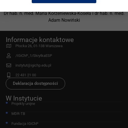
W imieniu Organizatora
Dr hab. n. med. Maria Korzeniewska-Koseła i dr hab. n. med.
Adam Nowiński
Informacje kontaktowe
Płocka 26, 01-138 Warszawa
/IGiChP_1/SkrytkaESP
instytut@igichp.edu.pl
22 431 21 00
Deklaracja dostępności
W Instytucie
Projekty unijne
MDR-TB
Fundacja IGiChP