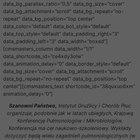
data_bg_parallax_ratio=”0.5″ data_bg_size=”cover”
data_bg_attachment=”scroll” data_bg_repeat=”no-
repeat” data_bg_position=”top center”
data_color=”default” data_bot_style=”default”
data_top_style=”default” data_padding_right=”3″
data_padding_left=”3″ data_width=”boxed”]
[cmsmasters_column data_width=”1/1″
data_shortcode_id=”ce4xdy3olw”
data_animation_delay=”0″ data_border_style=”default”
data_bg_size=”cover” data_bg_attachment=”scroll”
data_bg_repeat=”no-repeat” data_bg_position=”top
center”][cmsmasters_text shortcode_id=”38quxuo6xm”
animation_delay=”0″]
Szanowni Państwo,
Instytut Gruźlicy i Chorób Płuc
organizuje, podobnie jak w latach ubiegłych, Krajową
Konferencję Pulmonologów i Mikrobiologów.
Konferencja ma cel naukowo-szkoleniowy. Wykłady
dotyczyć będą wielu zagadnień pulmonologicznych (w