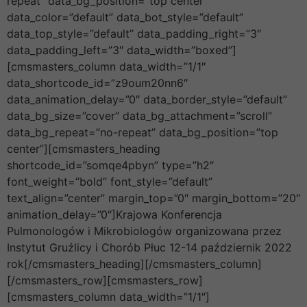
repeat” data_bg_position=”top center”
data_color=”default” data_bot_style=”default”
data_top_style=”default” data_padding_right=”3″
data_padding_left=”3″ data_width=”boxed”]
[cmsmasters_column data_width=”1/1″
data_shortcode_id=”z9oum20nn6″
data_animation_delay=”0″ data_border_style=”default”
data_bg_size=”cover” data_bg_attachment=”scroll”
data_bg_repeat=”no-repeat” data_bg_position=”top
center”][cmsmasters_heading
shortcode_id=”somqe4pbyn” type=”h2″
font_weight=”bold” font_style=”default”
text_align=”center” margin_top=”0″ margin_bottom=”20″
animation_delay=”0″]Krajowa Konferencja
Pulmonologów i Mikrobiologów organizowana przez
Instytut Gruźlicy i Chorób Płuc 12-14 październik 2022
rok[/cmsmasters_heading][/cmsmasters_column]
[/cmsmasters_row][cmsmasters_row]
[cmsmasters_column data_width=”1/1″]