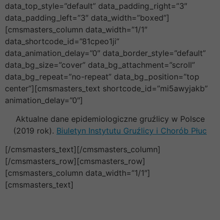
data_top_style=”default” data_padding_right=”3″
data_padding_left=”3″ data_width=”boxed”]
[cmsmasters_column data_width=”1/1″
data_shortcode_id=”81cpeo1ji”
data_animation_delay=”0″ data_border_style=”default”
data_bg_size=”cover” data_bg_attachment=”scroll”
data_bg_repeat=”no-repeat” data_bg_position=”top
center”][cmsmasters_text shortcode_id=”mi5awyjakb”
animation_delay=”0″]
Aktualne dane epidemiologiczne gruźlicy w Polsce
(2019 rok).
Biuletyn Instytutu Gruźlicy i Chorób Płuc
[/cmsmasters_text][/cmsmasters_column]
[/cmsmasters_row][cmsmasters_row]
[cmsmasters_column data_width=”1/1″]
[cmsmasters_text]