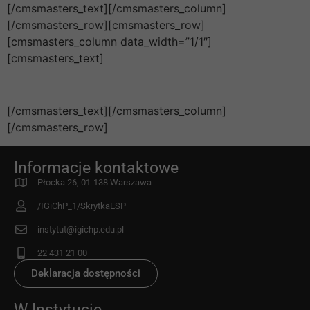
[/cmsmasters_text][/cmsmasters_column]
[/cmsmasters_row][cmsmasters_row]
[cmsmasters_column data_width=”1/1″]
[cmsmasters_text]
[/cmsmasters_text][/cmsmasters_column]
[/cmsmasters_row]
Informacje kontaktowe
Płocka 26, 01-138 Warszawa
/IGiChP_1/SkrytkaESP
instytut@igichp.edu.pl
22 431 21 00
Deklaracja dostępności
W Instytucie