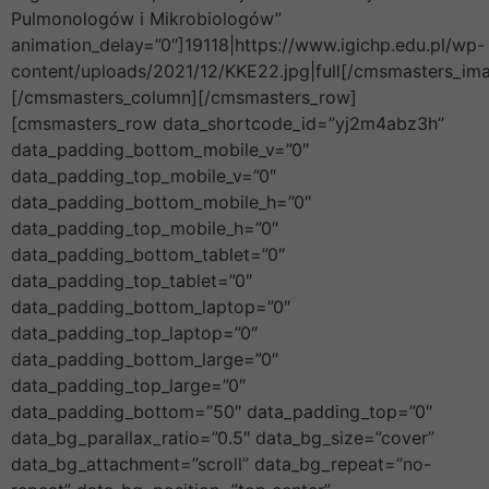
Pulmonologów i Mikrobiologów”
animation_delay=”0″]19118|https://www.igichp.edu.pl/wp-
content/uploads/2021/12/KKE22.jpg|full[/cmsmasters_im
[/cmsmasters_column][/cmsmasters_row]
[cmsmasters_row data_shortcode_id=”yj2m4abz3h”
data_padding_bottom_mobile_v=”0″
data_padding_top_mobile_v=”0″
data_padding_bottom_mobile_h=”0″
data_padding_top_mobile_h=”0″
data_padding_bottom_tablet=”0″
data_padding_top_tablet=”0″
data_padding_bottom_laptop=”0″
data_padding_top_laptop=”0″
data_padding_bottom_large=”0″
data_padding_top_large=”0″
data_padding_bottom=”50″ data_padding_top=”0″
data_bg_parallax_ratio=”0.5″ data_bg_size=”cover”
data_bg_attachment=”scroll” data_bg_repeat=”no-