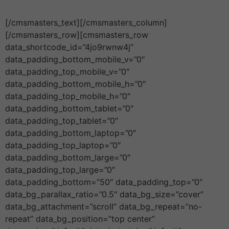
[/cmsmasters_text][/cmsmasters_column]
[/cmsmasters_row][cmsmasters_row
data_shortcode_id=”4jo9rwnw4j”
data_padding_bottom_mobile_v=”0″
data_padding_top_mobile_v=”0″
data_padding_bottom_mobile_h=”0″
data_padding_top_mobile_h=”0″
data_padding_bottom_tablet=”0″
data_padding_top_tablet=”0″
data_padding_bottom_laptop=”0″
data_padding_top_laptop=”0″
data_padding_bottom_large=”0″
data_padding_top_large=”0″
data_padding_bottom=”50″ data_padding_top=”0″
data_bg_parallax_ratio=”0.5″ data_bg_size=”cover”
data_bg_attachment=”scroll” data_bg_repeat=”no-
repeat” data_bg_position=”top center”