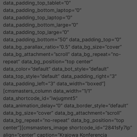
data_padding_top_tablet=”0″
data_padding_bottom_laptop=”0″
data_padding_top_laptop=”0″
data_padding_bottom_large=”0″
data_padding_top_large=”0″
data_padding_bottom=”50″ data_padding_top=”0″
data_bg_parallax_ratio=”0.5″ data_bg_size=”cover”
data_bg_attachment=”scroll” data_bg_repeat=”no-
repeat” data_bg_position=”top center”
data_color=”default” data_bot_style=”default”
data_top_style=”default” data_padding_right=”3″
data_padding_left=”3″ data_width=”boxed”]
[cmsmasters_column data_width=”1/1″
data_shortcode_id=”iwjugmnt5″
data_animation_delay=”0″ data_border_style=”default”
data_bg_size=”cover” data_bg_attachment=”scroll”
data_bg_repeat=”no-repeat” data_bg_position=”top
center”][cmsmasters_image shortcode_id=”2841sfy7lp”
align=”center” caption=”Krajowa Konferencja