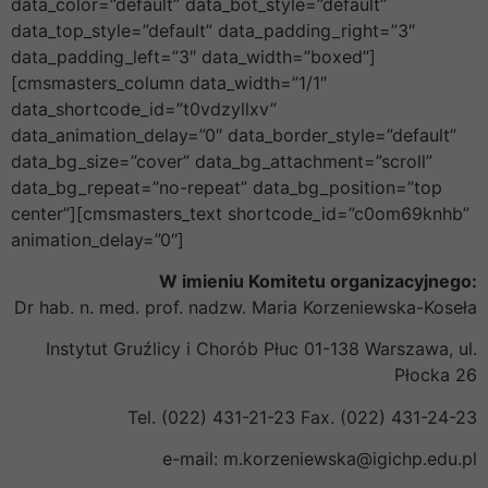
data_color=”default” data_bot_style=”default”
data_top_style=”default” data_padding_right=”3″
data_padding_left=”3″ data_width=”boxed”]
[cmsmasters_column data_width=”1/1″
data_shortcode_id=”t0vdzyllxv”
data_animation_delay=”0″ data_border_style=”default”
data_bg_size=”cover” data_bg_attachment=”scroll”
data_bg_repeat=”no-repeat” data_bg_position=”top
center”][cmsmasters_text shortcode_id=”c0om69knhb”
animation_delay=”0″]
W imieniu Komitetu organizacyjnego:
Dr hab. n. med. prof. nadzw. Maria Korzeniewska-Koseła
Instytut Gruźlicy i Chorób Płuc 01-138 Warszawa, ul.
Płocka 26
Tel. (022) 431-21-23 Fax. (022) 431-24-23
e-mail: m.korzeniewska@igichp.edu.pl