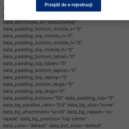
Przejdź do e-rejestracji
[/cmsmasters_text][/cmsmasters_column]
[/cmsmasters_row][cmsmasters_row
data_shortcode_id=”cbw29y0hej”
data_padding_bottom_mobile_v=”0″
data_padding_top_mobile_v=”0″
data_padding_bottom_mobile_h=”0″
data_padding_top_mobile_h=”0″
data_padding_bottom_tablet=”0″
data_padding_top_tablet=”0″
data_padding_bottom_laptop=”0″
data_padding_top_laptop=”0″
data_padding_bottom_large=”0″
data_padding_top_large=”0″
data_padding_bottom=”50″ data_padding_top=”0″
data_bg_parallax_ratio=”0.5″ data_bg_size=”cover”
data_bg_attachment=”scroll” data_bg_repeat=”no-
repeat” data_bg_position=”top center”
data_color=”default” data_bot_style=”default”