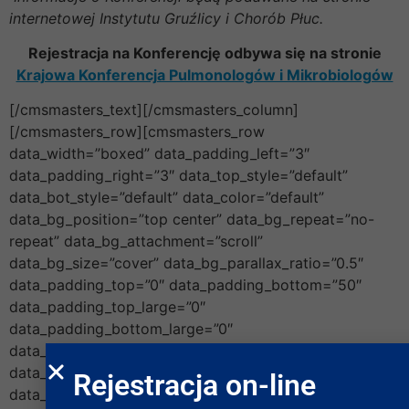
internetowej Instytutu Gruźlicy i Chorób Płuc.
Rejestracja na Konferencję odbywa się na stronie
Krajowa Konferencja Pulmonologów i Mikrobiologów
[/cmsmasters_text][/cmsmasters_column]
[/cmsmasters_row][cmsmasters_row
data_width=”boxed” data_padding_left=”3″
data_padding_right=”3″ data_top_style=”default”
data_bot_style=”default” data_color=”default”
data_bg_position=”top center” data_bg_repeat=”no-
repeat” data_bg_attachment=”scroll”
data_bg_size=”cover” data_bg_parallax_ratio=”0.5″
data_padding_top=”0″ data_padding_bottom=”50″
data_padding_top_large=”0″
data_padding_bottom_large=”0″
data_padding_top_laptop=”0″
data_padding_bottom_laptop=”0″
Rejestracja on-line
data_padding_top_tablet=”0″