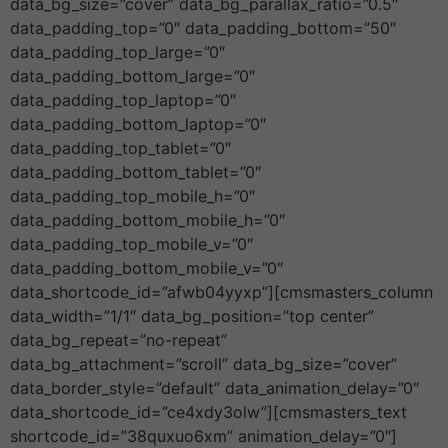
data_bg_size=”cover” data_bg_parallax_ratio=”0.5″
data_padding_top=”0″ data_padding_bottom=”50″
data_padding_top_large=”0″
data_padding_bottom_large=”0″
data_padding_top_laptop=”0″
data_padding_bottom_laptop=”0″
data_padding_top_tablet=”0″
data_padding_bottom_tablet=”0″
data_padding_top_mobile_h=”0″
data_padding_bottom_mobile_h=”0″
data_padding_top_mobile_v=”0″
data_padding_bottom_mobile_v=”0″
data_shortcode_id=”afwb04yyxp”][cmsmasters_column
data_width=”1/1″ data_bg_position=”top center”
data_bg_repeat=”no-repeat”
data_bg_attachment=”scroll” data_bg_size=”cover”
data_border_style=”default” data_animation_delay=”0″
data_shortcode_id=”ce4xdy3olw”][cmsmasters_text
shortcode_id=”38quxuo6xm” animation_delay=”0″]