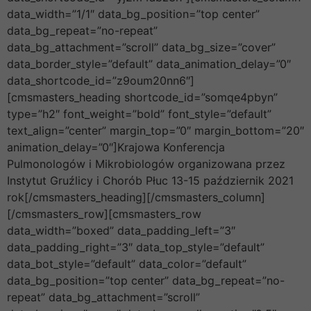
data_width=”1/1″ data_bg_position=”top center”
data_bg_repeat=”no-repeat”
data_bg_attachment=”scroll” data_bg_size=”cover”
data_border_style=”default” data_animation_delay=”0″
data_shortcode_id=”z9oum20nn6″]
[cmsmasters_heading shortcode_id=”somqe4pbyn”
type=”h2″ font_weight=”bold” font_style=”default”
text_align=”center” margin_top=”0″ margin_bottom=”20″
animation_delay=”0″]Krajowa Konferencja
Pulmonologów i Mikrobiologów organizowana przez
Instytut Gruźlicy i Chorób Płuc 13-15 październik 2021
rok[/cmsmasters_heading][/cmsmasters_column]
[/cmsmasters_row][cmsmasters_row
data_width=”boxed” data_padding_left=”3″
data_padding_right=”3″ data_top_style=”default”
data_bot_style=”default” data_color=”default”
data_bg_position=”top center” data_bg_repeat=”no-
repeat” data_bg_attachment=”scroll”