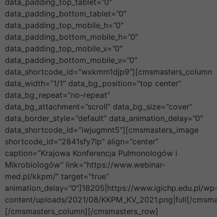
data_padding_top_tablet=”0″
data_padding_bottom_tablet=”0″
data_padding_top_mobile_h=”0″
data_padding_bottom_mobile_h=”0″
data_padding_top_mobile_v=”0″
data_padding_bottom_mobile_v=”0″
data_shortcode_id=”wxkmm1djp9″][cmsmasters_column
data_width=”1/1″ data_bg_position=”top center”
data_bg_repeat=”no-repeat”
data_bg_attachment=”scroll” data_bg_size=”cover”
data_border_style=”default” data_animation_delay=”0″
data_shortcode_id=”iwjugmnt5″][cmsmasters_image
shortcode_id=”2841sfy7lp” align=”center”
caption=”Krajowa Konferencja Pulmonologów i
Mikrobiologów” link=”https://www.webinar-
med.pl/kkpm/” target=”true”
animation_delay=”0″]18205|https://www.igichp.edu.pl/wp
content/uploads/2021/08/KKPM_KV_2021.png|full[/cmsma
[/cmsmasters_column][/cmsmasters_row]