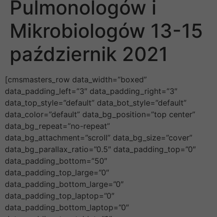
Pulmonologów i
Mikrobiologów 13-15
październik 2021
[cmsmasters_row data_width=”boxed”
data_padding_left=”3″ data_padding_right=”3″
data_top_style=”default” data_bot_style=”default”
data_color=”default” data_bg_position=”top center”
data_bg_repeat=”no-repeat”
data_bg_attachment=”scroll” data_bg_size=”cover”
data_bg_parallax_ratio=”0.5″ data_padding_top=”0″
data_padding_bottom=”50″
data_padding_top_large=”0″
data_padding_bottom_large=”0″
data_padding_top_laptop=”0″
data_padding_bottom_laptop=”0″