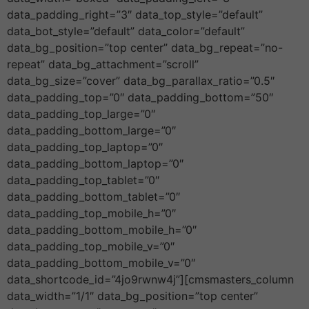
data_padding_right=”3″ data_top_style=”default”
data_bot_style=”default” data_color=”default”
data_bg_position=”top center” data_bg_repeat=”no-
repeat” data_bg_attachment=”scroll”
data_bg_size=”cover” data_bg_parallax_ratio=”0.5″
data_padding_top=”0″ data_padding_bottom=”50″
data_padding_top_large=”0″
data_padding_bottom_large=”0″
data_padding_top_laptop=”0″
data_padding_bottom_laptop=”0″
data_padding_top_tablet=”0″
data_padding_bottom_tablet=”0″
data_padding_top_mobile_h=”0″
data_padding_bottom_mobile_h=”0″
data_padding_top_mobile_v=”0″
data_padding_bottom_mobile_v=”0″
data_shortcode_id=”4jo9rwnw4j”][cmsmasters_column
data_width=”1/1″ data_bg_position=”top center”