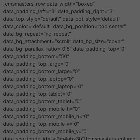
[cmsmasters_row data_width=”boxed”
data_padding_left=”3″ data_padding_right=”3″
data_top_style=”default” data_bot_style=”default”
data_color=”default” data_bg_position=”top center”
data_bg_repeat=”no-repeat”
data_bg_attachment=”scroll” data_bg_size=”cover”
data_bg_parallax_ratio=”0.5″ data_padding_top=”0″
data_padding_bottom=”50″
data_padding_top_large=”0″
data_padding_bottom_large=”0″
data_padding_top_laptop=”0″
data_padding_bottom_laptop=”0″
data_padding_top_tablet=”0″
data_padding_bottom_tablet=”0″
data_padding_top_mobile_h=”0″
data_padding_bottom_mobile_h=”0″
data_padding_top_mobile_v=”0″
data_padding_bottom_mobile_v=”0″
data_shortcode_id=”yj2m4abz3h”][cmsmasters_column