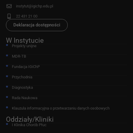
instytut@igichp.edu.pl
22 431 21 00
Deklaracja dostępności
W Instytucie
Projekty unijne
MDR-TB
Fundacja IGiChP
Przychodnia
Diagnostyka
Rada Naukowa
Klauzula informacyjna o przetwarzaniu danych osobowych
Oddziały/Kliniki
I Klinika Chorób Płuc