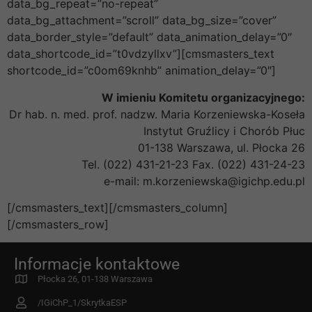
data_bg_repeat=”no-repeat”
data_bg_attachment=”scroll” data_bg_size=”cover”
data_border_style=”default” data_animation_delay=”0″
data_shortcode_id=”t0vdzyllxv”][cmsmasters_text
shortcode_id=”c0om69knhb” animation_delay=”0″]
W imieniu Komitetu organizacyjnego:
Dr hab. n. med. prof. nadzw. Maria Korzeniewska-Koseła
Instytut Gruźlicy i Chorób Płuc
01-138 Warszawa, ul. Płocka 26
Tel. (022) 431-21-23 Fax. (022) 431-24-23
e-mail: m.korzeniewska@igichp.edu.pl
[/cmsmasters_text][/cmsmasters_column]
[/cmsmasters_row]
Informacje kontaktowe
Płocka 26, 01-138 Warszawa
/IGiChP_1/SkrytkaESP