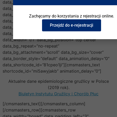
data_padding_bottom_tablet=”0″
data_padding_top_mobile_h=”0″
data_padding_bottom_mobile_h=”0″
Zachęcamy do korzystania z rejestracji online.
data_padding_top_mobile_v=”0″
Przejdź do e-rejestracji
data_padding_bottom_mobile_v=”0″
data_shortcode_id=”cbw29y0hej”][cmsmasters_column
data_width=”1/1″ data_bg_position=”top center”
data_bg_repeat=”no-repeat”
data_bg_attachment=”scroll” data_bg_size=”cover”
data_border_style=”default” data_animation_delay=”0″
data_shortcode_id=”81cpeo1ji”][cmsmasters_text
shortcode_id=”mi5awyjakb” animation_delay=”0″]
Aktualne dane epidemiologiczne gruźlicy w Polsce
(2019 rok).
Biuletyn Instytutu Gruźlicy i Chorób Płuc
[/cmsmasters_text][/cmsmasters_column]
[/cmsmasters_row][cmsmasters_row
data_width=”boxed” data_padding_left=”3″