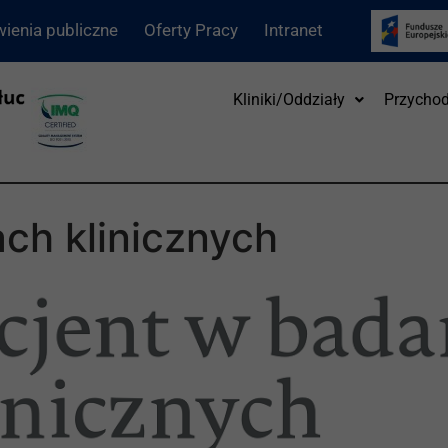
ienia publiczne
Oferty Pracy
Intranet
Kliniki/Oddziały
Przychod
ch klinicznych