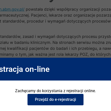
h.abm.gov.pl/
powstała dzięki współpracy organizacji pozar
farmaceutycznej. Pacjenci, lekarze oraz organizacje pozar
at standardów, procedur i wymagań dotyczących procesów 
 standardów, zasad i wymagań dotyczących procesu przystę
ziału w badaniu klinicznym. Na stronach serwisu można 
ej kwalifikacji pacjentów do badań i ich przebiegu, a nawet
inamy o tym, jak ważna jest rola lekarzy POZ, do których t
tnikami takiego badania. Nie do przecenienia są wskazówki
 przystąpieniu do badania klinicznego (przed podpisanie
stracja on-line
y także linki do obecnie dostępnych baz badań klinicznych
stytucie
Oddziały/Kliniki
Zachęcamy do korzystania z rejestracji online.
kty unijne
I Klinika Chorób Płuc
Przejdź do e-rejestracji
-TB
II Klinika Chorób Płuc
acja IGiChP
III Klinika Chorób Płuc