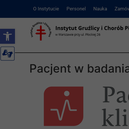
O Instytucie
Personel
Nauka
Zamów
Otwórz pasek narzędzi
Pacjent w badania