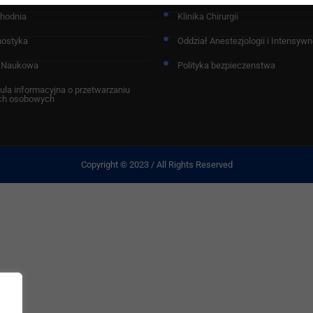
chodnia
Klinika Chirurgii
nostyka
Oddział Anestezjologii i Intensywne
 Naukowa
Polityka bezpieczenstwa
ula informacyjna o przetwarzaniu
ch osobowych
Copyright © 2023 / All Rights Reserved