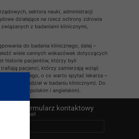
ządowych, sektora nauki, administracji
ządowe działające na rzecz ochrony zdrowia
związanych z badaniami klinicznymi,
powania do badania klinicznego, dalej –
znaleźć wiele cennych wskazówek dotyczących
 historie pacjentów, którzy byli
rafiają pacjenci, którzy zamierzają wziąć
 dotyczące tego, o co warto spytać lekarza –
m zgody na udział w badaniu klinicznym). Do
 (w języku polskim i angielskim).
Formularz kontaktowy
E-mail