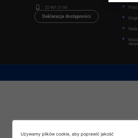
22 431 21 00
Przy
Deklaracja dostępności
Diag
Rada
Klauz
dany
Używamy plików cookie, aby poprawić jakość