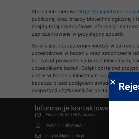
Strona internetowa
https://pacjentwbadaniac
publicznej oraz branży biotechnologicznej i 
znajdą tutaj szczegółowe informacje na tem
zaprezentowane w przystępny sposób.
Serwis jest repozytorium wiedzy w zakresie
uczestnictwa w badaniu oraz zakończenia ud
np. zasad prowadzenia badań klinicznych, sam
uczestnikami badań. Dzięki portalowi przypom
udział w badaniu klinicznym lub już są uczes
badacza przed podjęciem świadomej decyzji o
Reje
dyspozycji użytkowników portalu przekazujem
Informacje kontaktowe
W In
Proje
Płocka 26, 01-138 Warszawa
MDR
/IGiChP_1/SkrytkaESP
Fund
instytut@igichp.edu.pl