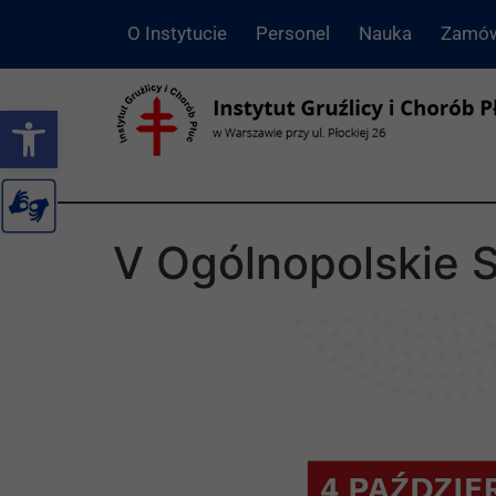
O Instytucie
Personel
Nauka
Zamów
Otwórz pasek narzędzi
V Ogólnopolskie 