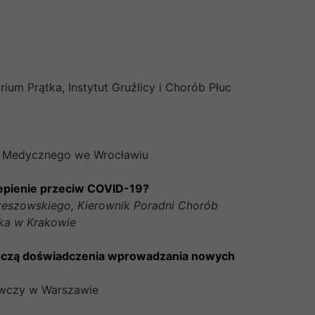
ium Prątka, Instytut Gruźlicy i Chorób Płuc
etu Medycznego we Wrocławiu
epienie przeciw COVID-19?
zeszowskiego, Kierownik Poradni Chorób
ka w Krakowie
o uczą doświadczenia wprowadzania nowych
awczy w Warszawie