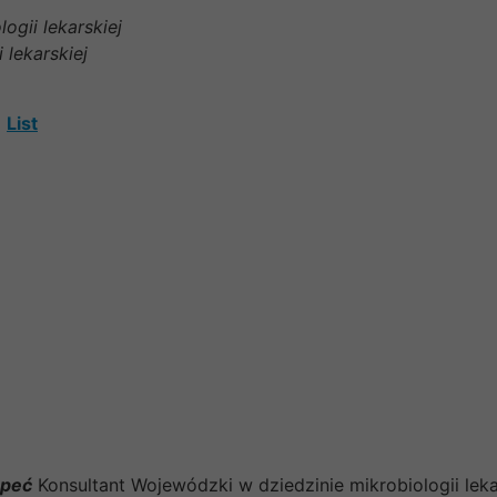
ogii lekarskiej
 lekarskiej
List
opeć
Konsultant Wojewódzki w dziedzinie mikrobiologii lekar