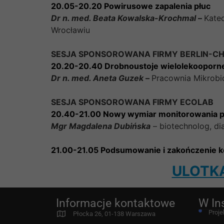
20.05-20.20 Powirusowe zapalenia płuc
Dr n. med. Beata Kowalska-Krochmal
–
Kated
Wrocławiu
SESJA SPONSOROWANA FIRMY BERLIN-CH
20.20-20.40 Drobnoustoje wielolekooporne
Dr n. med. Aneta Guzek
–
Pracownia Mikrobio
SESJA SPONSOROWANA FIRMY ECOLAB
20.40-21.00 Nowy wymiar monitorowania po
Mgr Magdalena Dubińska
– biotechnolog, di
21.00-21.05 Podsumowanie i zakończenie k
ULOTKA
Informacje kontaktowe
W In
Proje
Płocka 26, 01-138 Warszawa