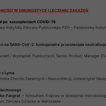
NOŚCI W DIAGNOSTYCE I LECZENIU ZAKAŻEŃ
ał po szczepieniach COVID-19
y Instytutu Zdrowia Publicznego PZH – Państwowy Insty
ci na SARS-CoV-2: funkcjonalne przeciwciała neutralizu
zkoleń i Wystąpień Publicznych, Senior Product Manager
y z Lyme
linika Chorób Zakaźnych i Neuroinfekcji, Uniwersytet Med
oddechowego
ska-Fangrat
– Konsultant Krajowy w dziedzinie mikrobiologii
trum Zdrowia Dziecka w Warszawie