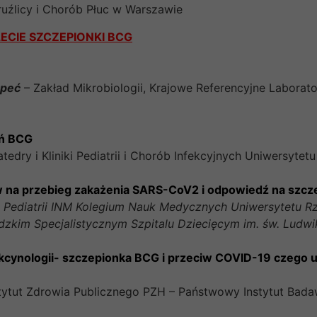
ruźlicy i Chorób Płuc w Warszawie
LECIE SZCZEPIONKI BCG
opeć
– Zakład Mikrobiologii, Krajowe Referencyjne Laborator
eń BCG
atedry i Kliniki Pediatrii i Chorób Infekcyjnych Uniwersyt
 na przebieg zakażenia SARS-CoV2 i odpowiedź na szcz
 Pediatrii INM Kolegium Nauk Medycznych Uniwersytetu R
im Specjalistycznym Szpitalu Dziecięcym im. św. Ludwi
wakcynologii- szczepionka BCG i przeciw COVID-19 czeg
ytut Zdrowia Publicznego PZH – Państwowy Instytut Bad