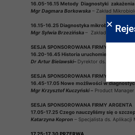
16.05-16.15 Metody Diagnostyki zakażeni
Mgr Dagmara Borkowska
– Zakład Mikrobiol
16.15-16.25 Diagnostyka mikrobiologiczn
Reje
Mgr Sylwia Brzezińska
– Zakład Mikrobiologi
SESJA SPONSOROWANA FIRMY BIOMED LU
16.20-16.45 Historia uruchomienia produkcj
Dr Artur Bielawski
–
Dyrektor ds. Produkcji B
SESJA SPONSOROWANA FIRMY BIOMERIE
16.45-17.05 Nowe możliwości w diagnostyce
Mgr Krzysztof Kuczyński –
Product Manager
SESJA SPONSOROWANA FIRMY ARGENTA
17.05-17.25 Czego nauczyliśmy się o szczep
Katarzyna Kopron
– Specjalista ds. Aplikacji 
17.25-17.30 PRZERWA