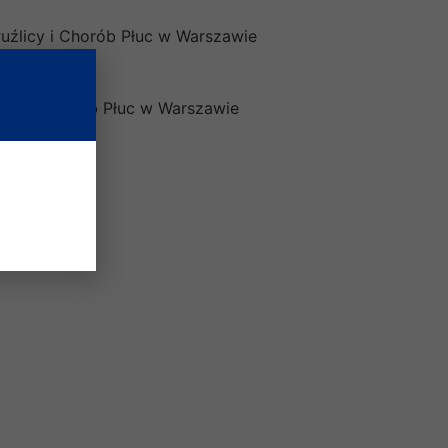
ruźlicy i Chorób Płuc w Warszawie
once BCG
źlicy i Chorób Płuc w Warszawie