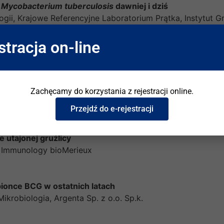
a
Mycobacterium tuberculosis
dawniej i dziś
ogii, Krajowe Referencyjne Laboratorium Prątka, Instytut G
a Niepożądanych Odczynów Poszczepiennych po szczepi
stracja on-line
i, Krajowe Referencyjne Laboratorium Prątka, Instytut Gru
BLIN
i szczepionki BCG i jej zastosowanie w immunoterapii
Zachęcamy do korzystania z rejestracji online.
iomed Lublin S.A.
Przejdź do e-rejestracji
UX
 utajonej gruźlicy
 Immunology bioMerieux
ionce BCG w ostatnich latach
Mikrobiologia, Argenta Sp. z o.o. Sp.k.