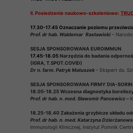
II. Posiedzenie naukowo-szkoleniowe:
TRUD
17.30-17.45 Oznaczanie poziomu przeciwci
Prof. dr hab. Waldemar Rastawicki
– Narodow
SESJA SPONSOROWANA EUROIMMUN
17.45-18.05
Narzędzia do badania odpornoś
(IGRA, T.SPOT.COVID)
Dr n. farm. Patryk Matuszek
– Ekspert ds. S
SESJA SPONSOROWANA FIRMY DIA-SORIN
18.05-18.25 Wczesna diagnostyka borelioz
Prof. dr hab. n. med. Sławomir Pancewicz
–
K
18.25-18.40 Zakażenia grzybicze układu 
Prof. dr hab. n. med. Katarzyna Dzierżanow
Immunologii Klinicznej, Instytut Pomnik Cen